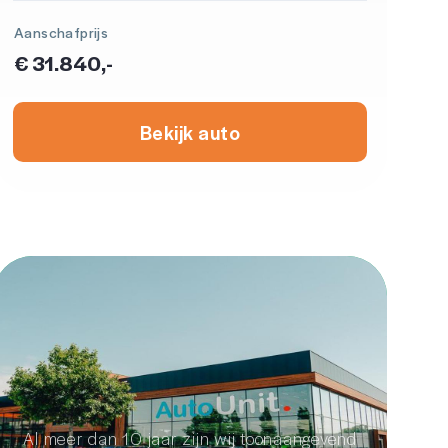
Aanschafprijs
€ 31.840,-
Bekijk auto
Autodealer
van de toekomst
Al meer dan 10 jaar zijn wij toonaangevend