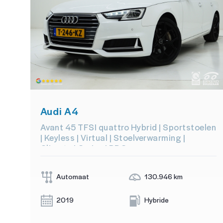
Audi A4
Avant 45 TFSI quattro Hybrid | Sportstoelen
| Keyless | Virtual | Stoelverwarming |
Climate | Cruise | PDC
Automaat
130.946 km
2019
Hybride