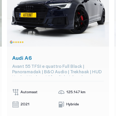
Audi A6
Avant 55 TFSI e quattro Full Black |
Panoramadak | B&O Audio | Trekhaak | HUD
| Leder | Keyless | Sfeerlicht | Carplay
Automaat
125.147 km
2021
Hybride