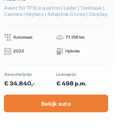
Avant 50 TFSI e quattro | Leder | Trekhaak |
Camera | Keyless | Adaptive Cruise | Carplay
Automaat
71.158 km
2022
Hybride
Aanschafprijs
Leaseprijs
€ 34.840,-
€ 498 p.m.
Bekijk auto