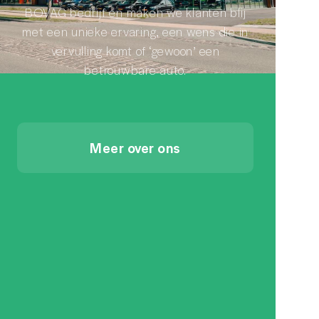
BOVAG bedrijf en maken we klanten blij
met een unieke ervaring, een wens die in
vervulling komt of ‘gewoon’ een
betrouwbare auto.
Meer over ons