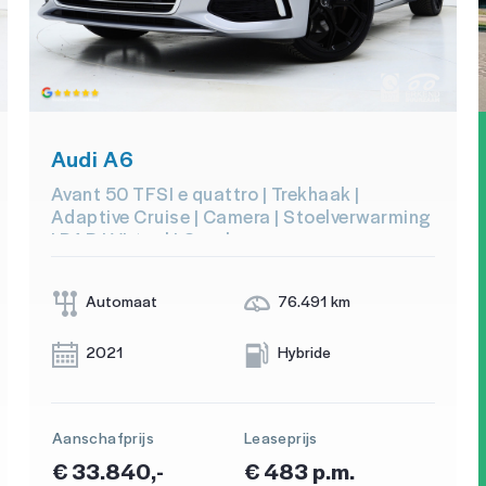
Audi A6
Avant 50 TFSI e quattro | Trekhaak |
Adaptive Cruise | Camera | Stoelverwarming
| DAB | Virtual | Carplay
Automaat
76.491 km
2021
Hybride
Aanschafprijs
Leaseprijs
€ 33.840,-
€ 483 p.m.