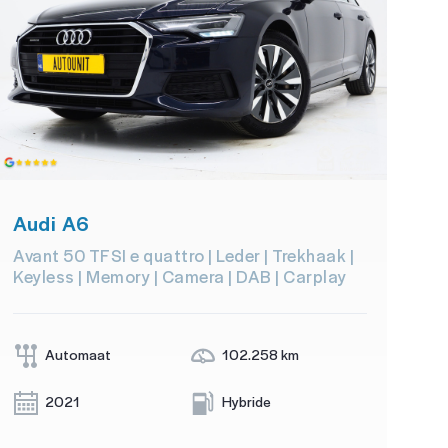
Audi A6
Avant 50 TFSI e quattro | Leder | Trekhaak |
Keyless | Memory | Camera | DAB | Carplay
Automaat
102.258 km
2021
Hybride