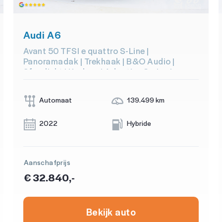
Audi A6
Avant 50 TFSI e quattro S-Line |
Panoramadak | Trekhaak | B&O Audio |
Sfeerlicht | Keyless | Adaptive Cruise |
Carplay
Automaat
139.499 km
2022
Hybride
Aanschafprijs
€ 32.840,-
Bekijk auto