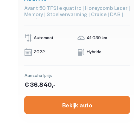
Avant 50 TFSI e quattro | Honeycomb Leder |
Memory | Stoelverwarming | Cruise | DAB |
Carplay
Automaat
41.039 km
2022
Hybride
Aanschafprijs
€ 36.840,-
Bekijk auto