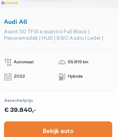
Audi A6
Avant 50 TFSI e quattro Full Black |
Panoramadak | HUD | B&O Audio | Leder |
Keyless | Camera | Sfeerlicht | Carplay
Automaat
65.815 km
2022
Hybride
Aanschafprijs
€ 39.840,-
Bekijk auto