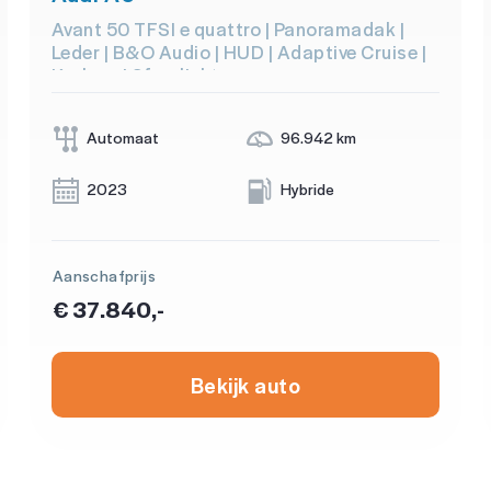
Avant 50 TFSI e quattro | Panoramadak |
Leder | B&O Audio | HUD | Adaptive Cruise |
Keyless | Sfeerlicht
Automaat
96.942 km
2023
Hybride
Aanschafprijs
€ 37.840,-
Bekijk auto