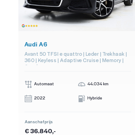
Audi A6
Avant 50 TFSI e quattro | Leder | Trekhaak |
360 | Keyless | Adaptive Cruise | Memory |
Carplay
Automaat
44.034 km
2022
Hybride
Aanschafprijs
€ 36.840,-