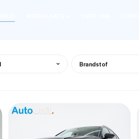
NBOD
WERKPLAATS
OVER ONS
CONT
l
Brandstof