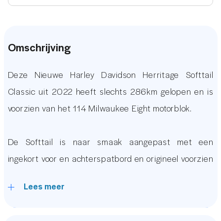
Omschrijving
Deze Nieuwe Harley Davidson Herritage Softtail
Classic uit 2022 heeft slechts 286km gelopen en is
voorzien van het 114 Milwaukee Eight motorblok.
De Softtail is naar smaak aangepast met een
ingekort voor en achterspatbord en origineel voorzien
van opties zoals: Black Trim, Keyless, Cruise Control,
Lees meer
2 Persoons Zadel, LED Verlichting en nog veel meer.
Ruim 15 jaar behoort AutoUnit tot de top online auto