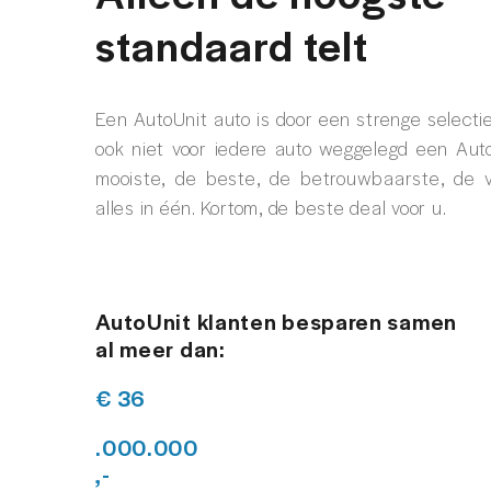
standaard telt
Een AutoUnit auto is door een strenge select
ook niet voor iedere auto weggelegd een Aut
mooiste, de beste, de betrouwbaarste, de vei
alles in één. Kortom, de beste deal voor u.
AutoUnit klanten besparen samen
al meer dan:
€ 36
.000.000
,-