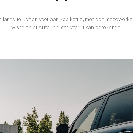
 langs te komen voor een kop koffie, met een medewerke
wisselen of AutoUnit iets voor u kan betekenen.