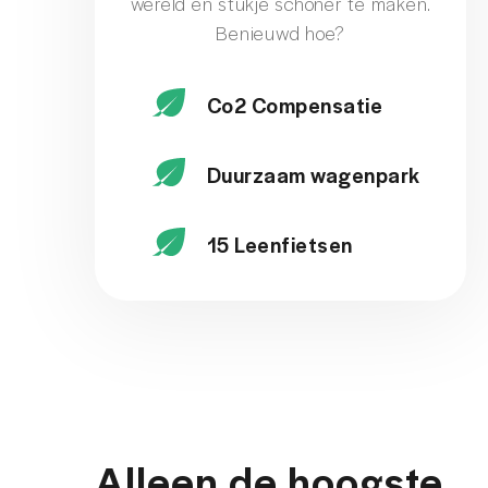
wereld en stukje schoner te maken.
Benieuwd hoe?
Co2 Compensatie
Duurzaam wagenpark
15 Leenfietsen
Alleen de hoogste