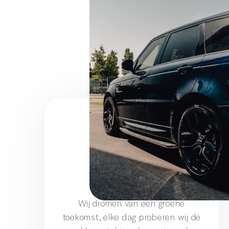
Klimaat neutraal
Wij dromen van een groene
toekomst, elke dag proberen wij de