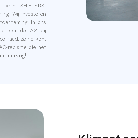
rmoderne SHIFTERS-
ing. Wij investeren
nderneming. In ons
igd aan de A2 bij
oorraad. Zo herkent
AG-reclame die net
nnismaking!
Klimaat ne