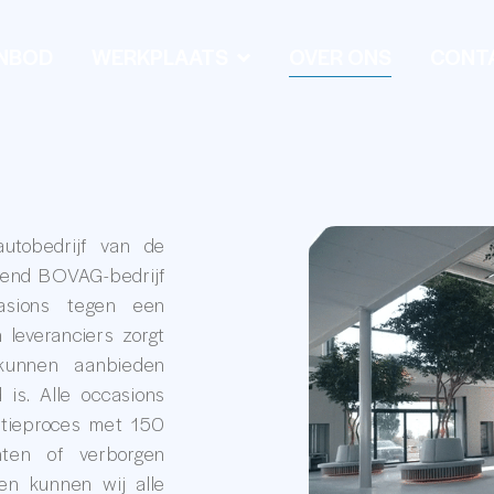
NBOD
WERKPLAATS
OVER ONS
CONT
utobedrijf van de
evend BOVAG-bedrijf
casions tegen een
 leveranciers zorgt
kunnen aanbieden
is. Alle occasions
ctieproces met 150
ten of verborgen
ien kunnen wij alle