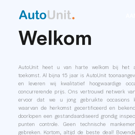
AA
Welkom
AutoUnit heet u van harte welkom bij het a
toekomst. Al bijna 15 jaar is AutoUnit toonaang
en leveren wij kwalitatief hoogwaardige oc
concurrerende prijs. Ons vertrouwd netwerk van
ervoor dat we u jong gebruikte occasions 
waarvan de herkomst gecertificeerd en bekend 
doorlopen een gestandaardiseerd grondig inspe
punten controle. Geen technische mankemen
gebreken. Kortom, altijd de beste deal! Bovend