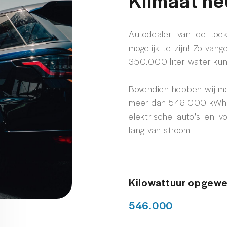
Autodealer van de toe
mogelijk te zijn! Zo van
350.000 liter water kun
Bovendien hebben wij m
meer dan 546.000 kWh p
elektrische auto’s en 
lang van stroom.
Kilowattuur opgewe
546.000