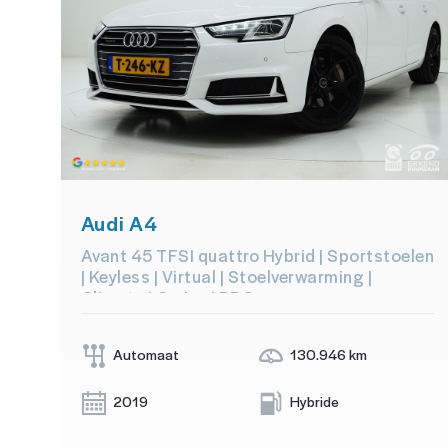
Audi A4
Avant 45 TFSI quattro Hybrid | Sportstoelen
| Keyless | Virtual | Stoelverwarming |
Climate | Cruise | PDC
Automaat
130.946 km
2019
Hybride