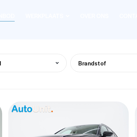
NBOD
WERKPLAATS
OVER ONS
CONT
l
Brandstof