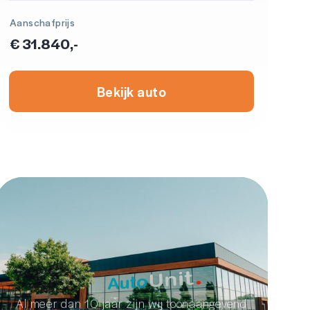
Aanschafprijs
€ 31.840,-
Bekijk auto
Autodealer
van de toekomst
Al meer dan 10 jaar zijn wij toonaangevend