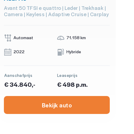
Avant 50 TFSI e quattro | Leder | Trekhaak |
Camera | Keyless | Adaptive Cruise | Carplay
Automaat
71.158 km
2022
Hybride
Aanschafprijs
Leaseprijs
€ 34.840,-
€ 498 p.m.
Bekijk auto