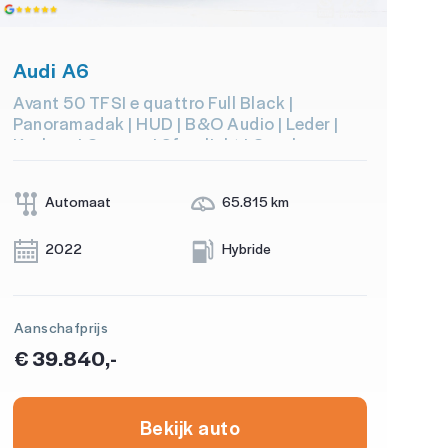
Audi A6
Avant 50 TFSI e quattro Full Black |
Panoramadak | HUD | B&O Audio | Leder |
Keyless | Camera | Sfeerlicht | Carplay
Automaat
65.815 km
2022
Hybride
Aanschafprijs
€ 39.840,-
Bekijk auto