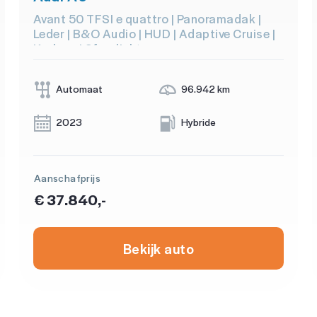
Avant 50 TFSI e quattro | Panoramadak |
Leder | B&O Audio | HUD | Adaptive Cruise |
Keyless | Sfeerlicht
Automaat
96.942 km
2023
Hybride
Aanschafprijs
€ 37.840,-
Bekijk auto