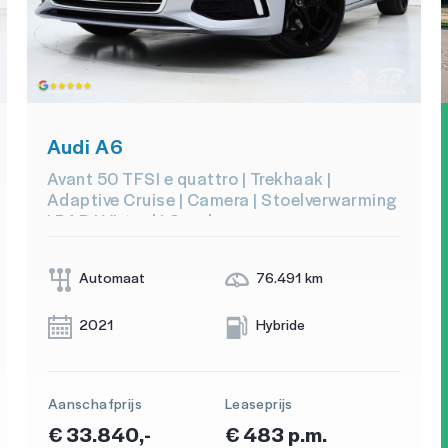
Audi A6
Avant 50 TFSI e quattro | Trekhaak |
Adaptive Cruise | Camera | Stoelverwarming
| DAB | Virtual | Carplay
Automaat
76.491 km
2021
Hybride
Aanschafprijs
Leaseprijs
€ 33.840,-
€ 483 p.m.