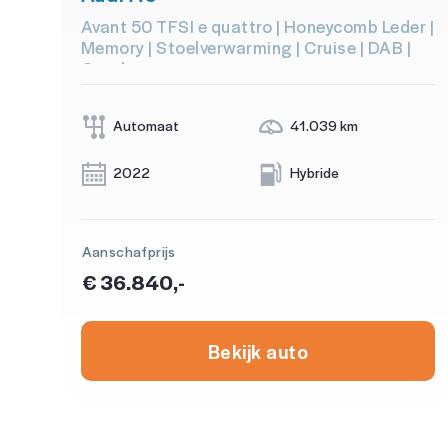
Avant 50 TFSI e quattro | Honeycomb Leder |
Memory | Stoelverwarming | Cruise | DAB |
Carplay
Automaat
41.039 km
2022
Hybride
Aanschafprijs
€ 36.840,-
Bekijk auto