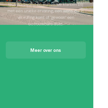
BOVAG bedrijf en maken we klanten blij
met een unieke ervaring, een wens die in
vervulling komt of ‘gewoon’ een
betrouwbare auto.
Meer over ons