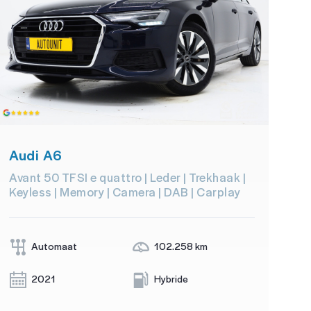
Audi A6
Avant 50 TFSI e quattro | Leder | Trekhaak |
Keyless | Memory | Camera | DAB | Carplay
Automaat
102.258 km
2021
Hybride