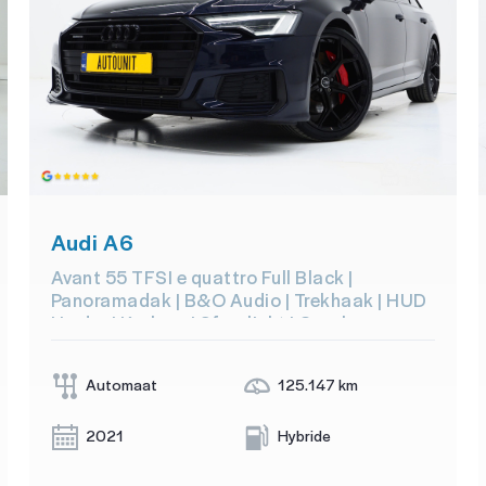
Audi A6
Avant 55 TFSI e quattro Full Black |
Panoramadak | B&O Audio | Trekhaak | HUD
| Leder | Keyless | Sfeerlicht | Carplay
Automaat
125.147 km
2021
Hybride