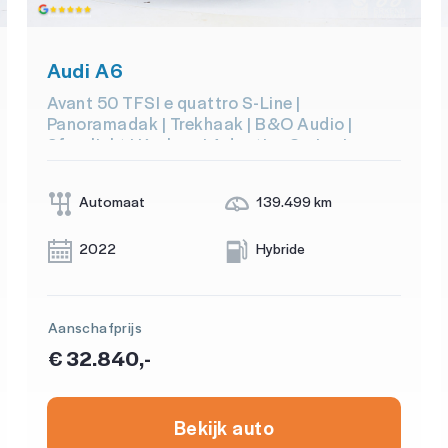
Audi A6
Avant 50 TFSI e quattro S-Line |
Panoramadak | Trekhaak | B&O Audio |
Sfeerlicht | Keyless | Adaptive Cruise |
Carplay
Automaat
139.499 km
2022
Hybride
Aanschafprijs
€ 32.840,-
Bekijk auto