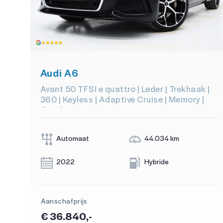
Audi A6
Avant 50 TFSI e quattro | Leder | Trekhaak |
360 | Keyless | Adaptive Cruise | Memory |
Carplay
Automaat
44.034 km
2022
Hybride
Aanschafprijs
€ 36.840,-