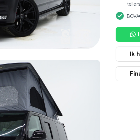
teller
BOVA
I
Ik 
Fin