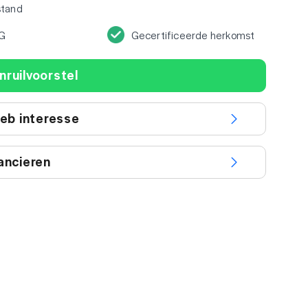
stand
G
Gecertificeerde herkomst
nruilvoorstel
heb interesse
ancieren