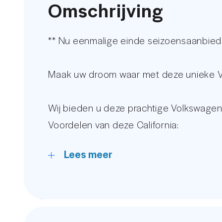
Omschrijving
** Nu eenmalige einde seizoensaanbied
Maak uw droom waar met deze unieke Vol
Wij bieden u deze prachtige Volkswagen
Voordelen van deze California:
- A-Merk Duits Reimo hefdak inclusief s
Lees meer
- Comfortmatras met schotellattenbode
- Windspoiler voorzijde hefdak
- Schuifdeur Rechts
- Draaibare Voorstoelen