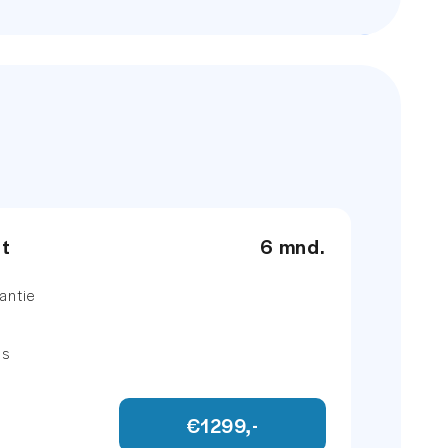
7.5 L/100KM
auto aanschaft voor een eerlijke prijs.
5.3 L/100KM
is gebleken dat wij tot de top
90 PK
t een 8.8/10!
eiding
g online en 6 dagen per week offline in
et
6 mnd.
antie
ns
 niet aansprakelijk voor enige directe
€1299,-
ie. Alle informatie is onder