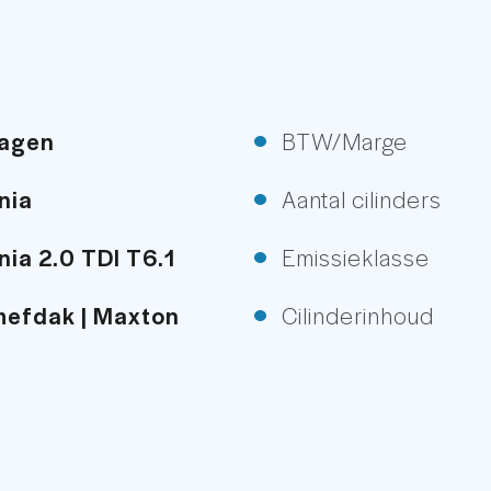
en enz.
agen
BTW/Marge
oom + Euro 6 laadrelais motorruimte
nia
Aantal cilinders
er tank. Kookstel en spoelbak (Gas) en nog veel me
nia 2.0 TDI T6.1
Emissieklasse
phefdak | Maxton
Cilinderinhoud
warm wit. Draadloos te bedienen.
| Draaistoelen |
Vermogen
st | Luxe Fiamma
| SfeerLED |
Topsnelheid
ak | Sidebars
Carrosserie