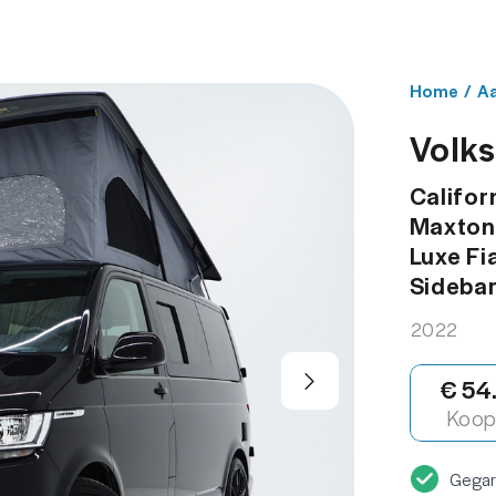
NBOD
WERKPLAATS
OVER ONS
CONT
Home
/
A
Volks
Califor
Maxton 
Luxe Fi
Sideba
2022
€ 54
Koop 
Gega