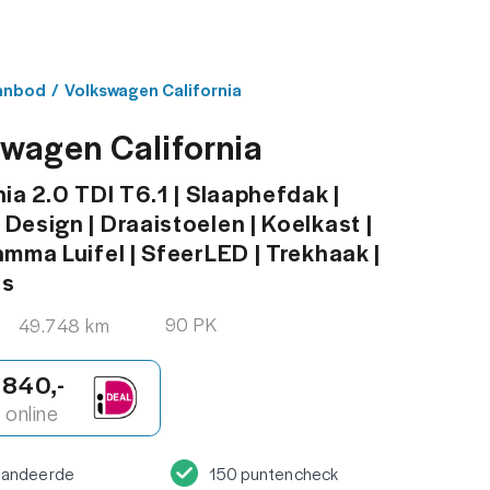
MENU
ACT
anbod
/
Volkswagen California
wagen California
nia 2.0 TDI T6.1 | Slaaphefdak |
Design | Draaistoelen | Koelkast |
amma Luifel | SfeerLED | Trekhaak |
rs
90 PK
49.748 km
.840,-
online
randeerde
150 puntencheck