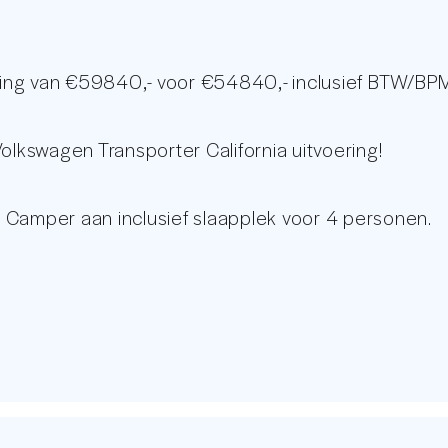
ing van €59840,- voor €54840,- inclusief BTW/BPM
kswagen Transporter California uitvoering!
 Camper aan inclusief slaapplek voor 4 personen.
laapgedeelte & matras
m voor extra slaapcomfort