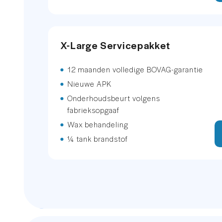
voorbehoud van druk-, zet-, prijs-, en p
Buitenspiegels verwarmbaar
beschermd en mogen niet worden gebru
X-Large Servicepakket
Bumpers in carrosseriekleur
12 maanden volledige BOVAG-garantie
Centrale deurvergrendeling met 
Nieuwe APK
Dimlichten automatisch
Onderhoudsbeurt volgens
fabrieksopgaaf
Elektronisch Sper Differentieel
Wax behandeling
¼ tank brandstof
Metaalkleur
mistlampen voor adaptief
Parkeersensor achter