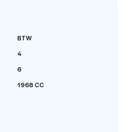
BTW
4
er!
6
1968 CC
90 PK
152 km/h
Buscamper