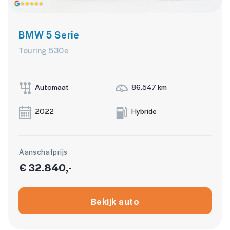
Assistentie Pakket
BMW 5 Serie
Assistentie Pakket
Touring 530e
Assistentie pakket Parking
Dab
Automaat
86.547 km
Keyless-pakket
2022
Hybride
stuur verwarmd
Trekhaak Elektrisch Uitklapbaar
Aanschafprijs
Veiligheids-pakket
€ 32.840,-
Volledig digitaal instrumentenpaneel
actieve noodgeval assistent
Bekijk auto
actieve noodgeval assistent
actieve noodgeval assistent