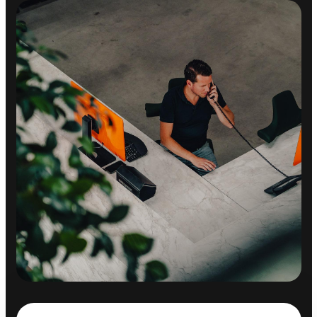
Airco separaat achter
Aluminium interieur afwerking
Armsteun achter
Armsteun voor
Binnenspiegel automatisch dimmend
Boordcomputer
Cruise control
Elektrische ramen achter
Elektrische ramen voor
Elektrisch verstelbare passagiersstoel
Keyless start
Lederen versnellingspook