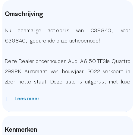
Omschrijving
Nu eenmalige actieprijs van €39840,- voor
€36840,- gedurende onze actieperiode!
Deze Dealer onderhouden Audi A6 50 TFSIe Quattro
299PK Automaat van bouwjaar 2022 verkeert in
Zeer nette staat. Deze auto is uitgerust met luxe
opties waaronder een Virtual Cockpit, 360 &
Lees meer
Achteruitrijcamera, Lederen Bekleding, Stoel &
Stuurverwarming, Dodehoekdetectie, Een origineel
Audi MMI Infotainment Systeem met Apple Carplay
Kenmerken
& Android Auto, Elektrisch verstelbare