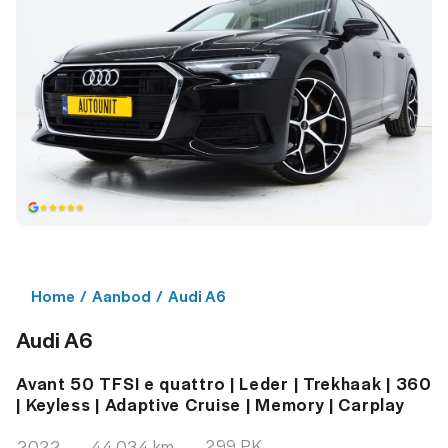
Home
/
Aanbod
/
Audi A6
Audi A6
Avant 50 TFSI e quattro | Leder | Trekhaak | 360
| Keyless | Adaptive Cruise | Memory | Carplay
299 PK
2022
44.034 km