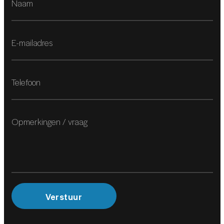
Rondomzicht camera
Audio installatie
Multimedia-voorbereiding
Navigatiesysteem full map
INTERIEUR
Cruise control adaptief met stop&go
Cruise control adaptief met stop&go
Elektrisch verstelb. bestuurdersstoel met geheugen
Luxe lederen bekleding
Verstuur
Voorstoelen verwarmd
Achterbank in delen neerklapbaar