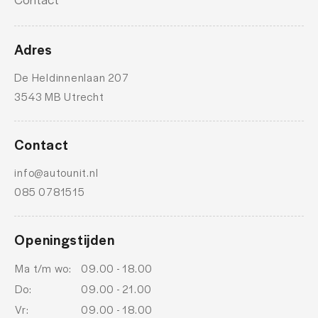
Rijstrooksensor met correctie
Rijstrooksensor met correctie
Adres
Rijstrooksensor met correctie
De Heldinnenlaan 207
schakelpaddles
3543 MB Utrecht
smartphone integratie
stuur leder
Contact
stuur multifunctioneel
info@autounit.nl
Uitparkeer waarschuwing
085 0781515
Uitparkeer waarschuwing
Openingstijden
Ma t/m wo:
09.00 - 18.00
Do:
09.00 - 21.00
Vr:
09.00 - 18.00