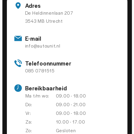
Regensensor
Adres
Stuurbekrachtiging
De Heldinnenlaan 207
3543 MB Utrecht
VEILIGHEID
E-mail
Achteruitrijcamera
info@autounit.nl
Dodehoek detector
Telefoonnummer
Dodehoek detector
085 0781515
Airbag(s) hoofd achter
Bereikbaarheid
Airbag(s) hoofd voor
Ma t/m wo:
09.00 - 18.00
Airbag(s) side voor
Do:
09.00 - 21.00
Airbag bestuurder
Vr:
09.00 - 18.00
Airbag passagier
Za:
10.00 - 17.00
Zo:
Gesloten
Alarmsysteem