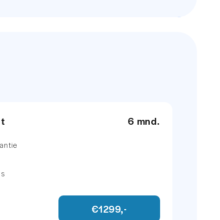
184 PK
et
6 mnd.
antie
ns
€1299,-