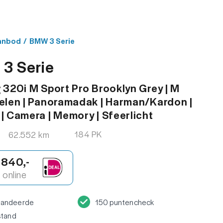
MENU
ACT
anbod
/
BMW 3 Serie
3 Serie
 320i M Sport Pro Brooklyn Grey | M
elen | Panoramadak | Harman/Kardon |
| Camera | Memory | Sfeerlicht
184 PK
62.552 km
.840,-
online
randeerde
150 puntencheck
stand