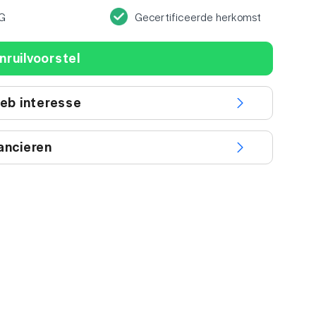
G
Gecertificeerde herkomst
nruilvoorstel
heb interesse
ancieren