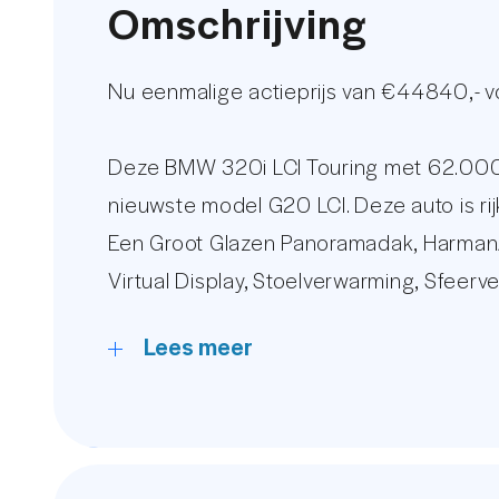
Omschrijving
Nu eenmalige actieprijs van €44840,- 
Deze BMW 320i LCI Touring met 62.000 k
nieuwste model G20 LCI. Deze auto is rij
Een Groot Glazen Panoramadak, Harman/Ka
Virtual Display, Stoelverwarming, Sfeer
Control, Elektrisch Verstelbare Stoele
Lees meer
Auto, Full Led Verlichting, Keyless Star
De kilometerstand wordt gegarandeerd m
van deze BMW.