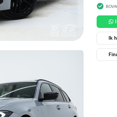
BOVA
I
Ik 
Fin