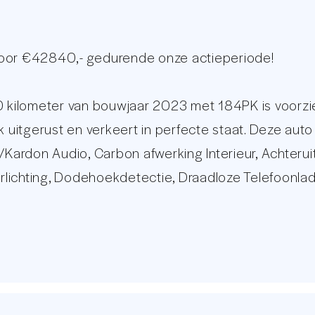
voor €42840,- gedurende onze actieperiode!
ilometer van bouwjaar 2023 met 184PK is voorzien 
k uitgerust en verkeert in perfecte staat. Deze auto
rdon Audio, Carbon afwerking Interieur, Achteruitr
verlichting, Dodehoekdetectie, Draadloze Telefoonl
n met Memory Functie, Origineel BMW Audio Navigat
t, DAB+ Radio, Lichtmetalen velgen en nog veel meer!
iddels het Dealer onderhoud. Kijkt u op onze websi