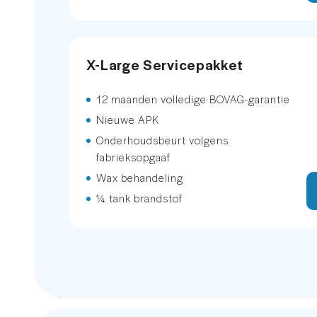
Parking Pack
X-Large Servicepakket
Sportstoelen
12 maanden volledige BOVAG-garantie
Sportstoelen
Nieuwe APK
Sportstuur
Onderhoudsbeurt volgens
fabrieksopgaaf
Voorstoelen verwarmd
Wax behandeling
¼ tank brandstof
hemelbekleding donker
hemelbekleding donker
sfeerverlichting