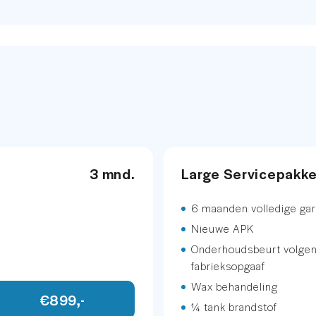
Vermogen
40,-
129
) met geheugen
etallic
3 mnd.
Large Servicepakk
.
6 maanden volledige gar
Nieuwe APK
Onderhoudsbeurt volge
km
fabrieksopgaaf
Wax behandeling
€899,-
¼ tank brandstof