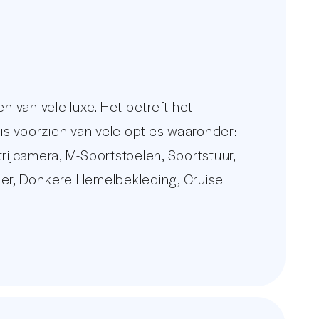
van vele luxe. Het betreft het
 is voorzien van vele opties waaronder:
ijcamera, M-Sportstoelen, Sportstuur,
ader, Donkere Hemelbekleding, Cruise
iesysteem, Apple Carplay en Android
te voor een uitgebreid foto overzicht