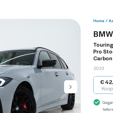
NBOD
WERKPLAATS
OVER ONS
CONT
Home
/
A
BMW 
Touring
Pro Sto
Carbon 
2023
€ 42
Koop 
Gega
teller