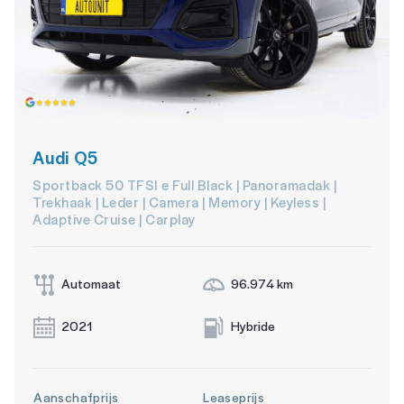
Audi Q5
Sportback 50 TFSI e Full Black | Panoramadak |
Trekhaak | Leder | Camera | Memory | Keyless |
Adaptive Cruise | Carplay
Automaat
96.974 km
2021
Hybride
Aanschafprijs
Leaseprijs