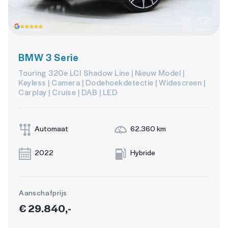
BMW 3 Serie
Touring 320e LCI Shadow Line | Nieuw Model |
Keyless | Camera | Dodehoekdetectie | Widescreen |
Carplay | Cruise | DAB | LED
Automaat
62.360 km
2022
Hybride
Aanschafprijs
€ 29.840,-