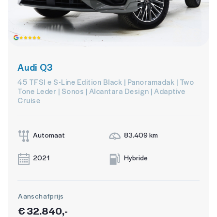
Audi Q3
45 TFSI e S-Line Edition Black | Panoramadak | Two
Tone Leder | Sonos | Alcantara Design | Adaptive
Cruise
Automaat
83.409 km
2021
Hybride
Aanschafprijs
€ 32.840,-