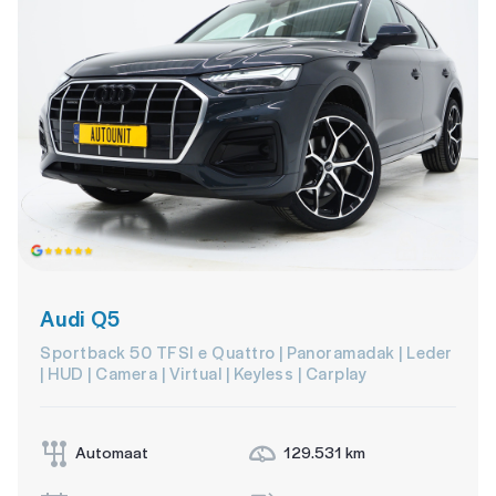
Audi Q5
Sportback 50 TFSI e Quattro | Panoramadak | Leder
| HUD | Camera | Virtual | Keyless | Carplay
Automaat
129.531 km