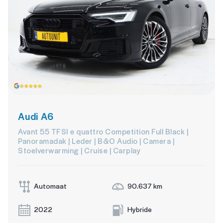
Audi A6
Avant 55 TFSI e quattro Competition Full Black |
Panoramadak | Leder | B&O Audio | Camera |
Stoelverwarming | Cruise | Carplay
Automaat
90.637 km
2022
Hybride