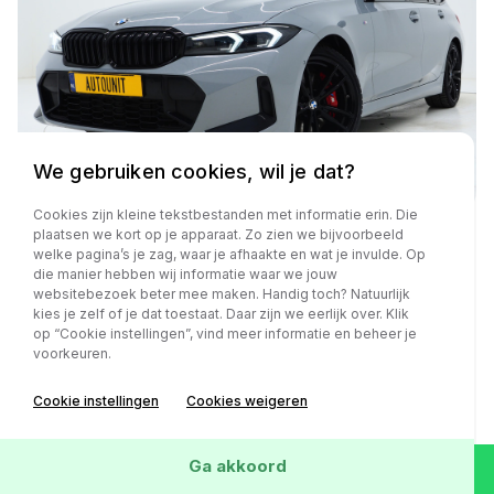
We gebruiken cookies, wil je dat?
Cookies zijn kleine tekstbestanden met informatie erin. Die
plaatsen we kort op je apparaat. Zo zien we bijvoorbeeld
welke pagina’s je zag, waar je afhaakte en wat je invulde. Op
BMW 3 Serie
die manier hebben wij informatie waar we jouw
websitebezoek beter mee maken. Handig toch? Natuurlijk
Touring 320i M Sport Pro Brooklyn Grey | M Pro
kies je zelf of je dat toestaat. Daar zijn we eerlijk over. Klik
Stoelen | Panoramadak | Harman/Kardon | Carbon |
op “Cookie instellingen”, vind meer informatie en beheer je
Camera | Memory | Sfeerlicht
voorkeuren.
Cookie instellingen
Cookies weigeren
Automaat
62.552 km
Ga akkoord
2023
Benzine