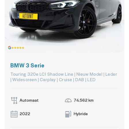
BMW 3 Serie
Touring 320e LCI Shadow Line | Nieuw Model | Leder
| Widescreen | Carplay | Cruise | DAB | LED
Automaat
74.562 km
2022
Hybride