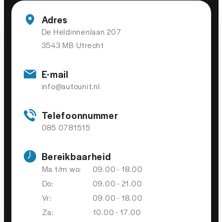
Volledig digitaal instrumentenpaneel
Adres
De Heldinnenlaan 207
Bluetooth
3543 MB Utrecht
centrale vergrendeling met afstandsbediening
Connected services
E-mail
electronic climate control
info@autounit.nl
extra getint glas achter
Telefoonnummer
Oplaadmogelijkheid
085 0781515
Rijstrooksensor met correctie
Bereikbaarheid
sportstuur leder
Ma t/m wo:
09.00 - 18.00
stuur leder
Do:
09.00 - 21.00
stuur multifunctioneel
Vr:
09.00 - 18.00
Variabele stuuroverbrenging
Za:
10.00 - 17.00