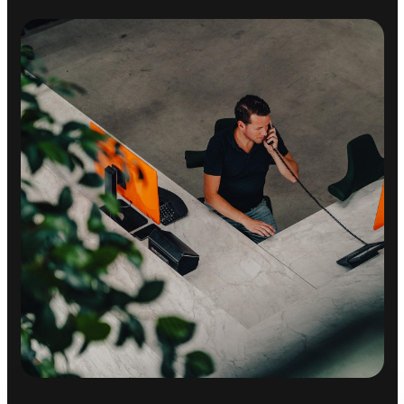
Anti Blokkeer Systeem
Autonomous Emergency Braking
Bandenspanningscontrolesysteem
bots waarschuwing systeem
Elektronisch Stabiliteits Programma
Hill hold functie
OVERIGE
Apple Carplay/Android Auto
Assistentie Pakket
Dab
LED-lichtpakket
Parkeer pakket