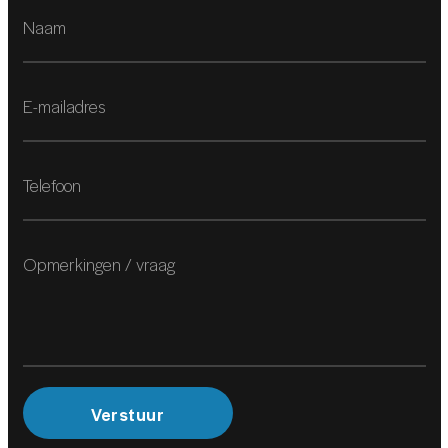
Voorstoelen in hoogte verstelbaar
VEILIGHEID
Achteruitrijcamera
Dodehoek detector
Dodehoek detector
Airbag(s) hoofd achter
Airbag(s) hoofd voor
Airbag(s) side voor
Airbag bestuurder
Airbag passagier
Verstuur
Alarmsysteem