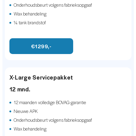
LED dagrijverlichting
Onderhoudsbeurt volgens fabrieksopgaaf
getoond worden zijn auteursrechtelijk beschermd en
LED koplampen
Wax behandeling
mogen niet worden gebruikt door derden.
¼ tank brandstof
Metaalkleur
Parkeersensor achter
€1299,-
Parkeersensor voor
Parkeersensor voor
Parkeersensor voor
X-Large Servicepakket
Warmtewerend glas
12 mnd.
INFOTAINMENT
12 maanden volledige BOVAG-garantie
Nieuwe APK
Multimedia-voorbereiding
Onderhoudsbeurt volgens fabrieksopgaaf
Radio
Wax behandeling