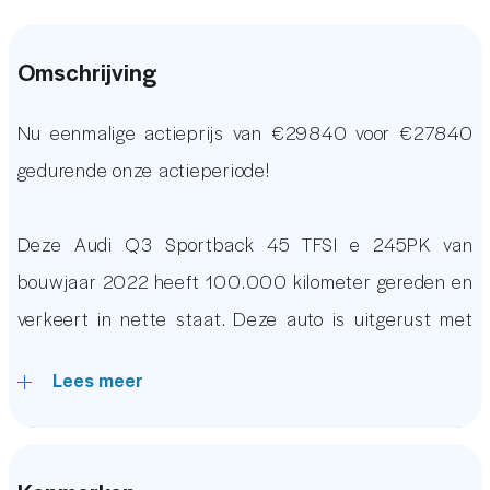
Omschrijving
Nu eenmalige actieprijs van €29840 voor €27840
gedurende onze actieperiode!
Deze Audi Q3 Sportback 45 TFSI e 245PK van
bouwjaar 2022 heeft 100.000 kilometer gereden en
verkeert in nette staat. Deze auto is uitgerust met
Vele luxe opties waaronder een Achteruitrijcamera,
Lees meer
Adaptive Cruise Control, Dodehoekdetectie,
Stoelverwarming, Origineel Grootbeeld Audi Audio
Navigatie Systeem met Apple Carplay & Android