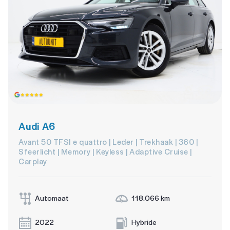
Audi A6
Avant 50 TFSI e quattro | Leder | Trekhaak | 360 |
Sfeerlicht | Memory | Keyless | Adaptive Cruise |
Carplay
Automaat
118.066 km
2022
Hybride