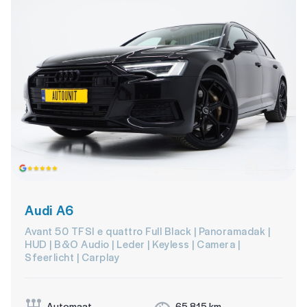
Audi A6
Avant 50 TFSI e quattro Full Black | Panoramadak |
HUD | B&O Audio | Leder | Keyless | Camera |
Sfeerlicht | Carplay
Automaat
65.815 km