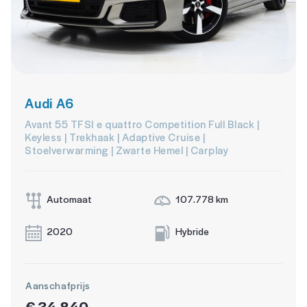
Audi A6
Avant 55 TFSI e quattro Competition Full Black |
Keyless | Trekhaak | Adaptive Cruise |
Stoelverwarming | Zwarte Hemel | Carplay
Automaat
107.778 km
2020
Hybride
Aanschafprijs
€ 34.840,-