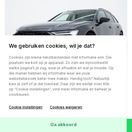
We gebruiken cookies, wil je dat?
Cookies zijn kleine tekstbestanden met informatie erin. Die
plaatsen we kort op je apparaat. Zo zien we bijvoorbeeld
welke pagina’s je zag, waar je afhaakte en wat je invulde. Op
die manier hebben wij informatie waar we jouw
websitebezoek beter mee maken. Handig toch? Natuurlijk
kies je zelf of je dat toestaat. Daar zijn we eerlijk over. Klik
op “Cookie instellingen”, vind meer informatie en beheer je
Audi A6
voorkeuren.
Avant 55 TFSI e quattro Competition Facelift | RS
Sportstoelen | HUD | 360 | B&O Audio | Memory |
Cookie instellingen
Cookies weigeren
Keyless | Adaptive Cruise | Carplay
Ga akkoord