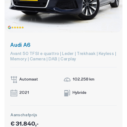
Audi A6
Avant 50 TFSI e quattro | Leder | Trekhaak | Keyless |
Memory | Camera | DAB | Carplay
Automaat
102.258 km
2021
Hybride
Aanschafprijs
€ 31.840,-