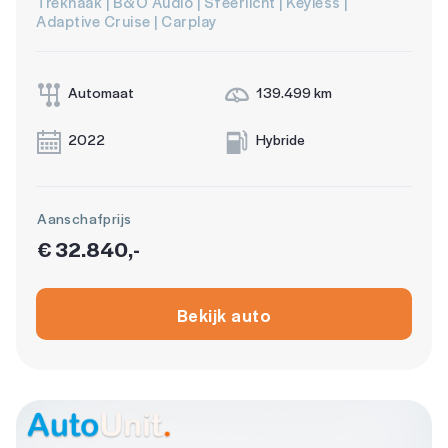
Trekhaak | B&O Audio | Sfeerlicht | Keyless |
Adaptive Cruise | Carplay
Automaat
139.499 km
2022
Hybride
Aanschafprijs
€ 32.840,-
Bekijk auto