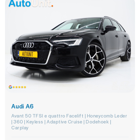
Audi A6
Avant 50 TFSI e quattro Facelift | Honeycomb Leder
| 360 | Keyless | Adaptive Cruise | Dodehoek |
Carplay