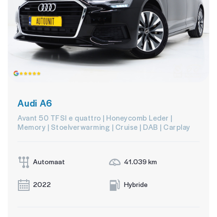
Audi A6
Avant 50 TFSI e quattro | Honeycomb Leder |
Memory | Stoelverwarming | Cruise | DAB | Carplay
Automaat
41.039 km
2022
Hybride