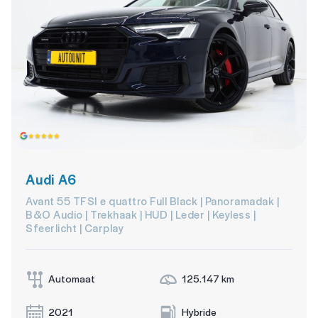
Audi A6
Avant 55 TFSI e quattro Full Black | Panoramadak |
B&O Audio | Trekhaak | HUD | Leder | Keyless |
Sfeerlicht | Carplay
Automaat
125.147 km
2021
Hybride