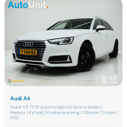
Audi A4
Avant 45 TFSI quattro Hybrid | Sportstoelen |
Keyless | Virtual | Stoelverwarming | Climate | Cruise |
PDC