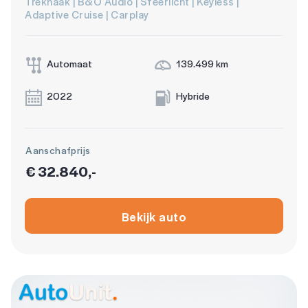
Trekhaak | B&O Audio | Sfeerlicht | Keyless |
Adaptive Cruise | Carplay
Automaat
139.499 km
2022
Hybride
Aanschafprijs
€ 32.840,-
Bekijk auto