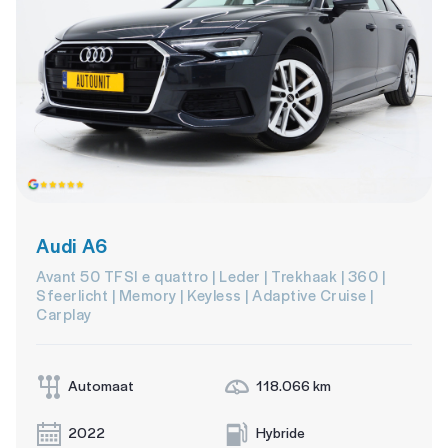
Audi A6
Avant 50 TFSI e quattro | Leder | Trekhaak | 360 |
Sfeerlicht | Memory | Keyless | Adaptive Cruise |
Carplay
Automaat
118.066 km
2022
Hybride