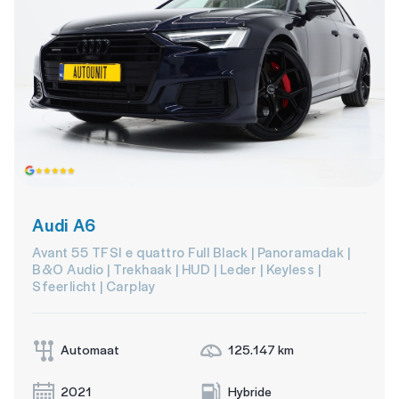
Audi A6
Avant 55 TFSI e quattro Full Black | Panoramadak |
B&O Audio | Trekhaak | HUD | Leder | Keyless |
Sfeerlicht | Carplay
Automaat
125.147 km
2021
Hybride