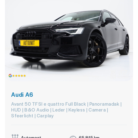
Audi A6
Avant 50 TFSI e quattro Full Black | Panoramadak |
HUD | B&O Audio | Leder | Keyless | Camera |
Sfeerlicht | Carplay
Automaat
65.815 km