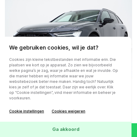
We gebruiken cookies, wil je dat?
Cookies zijn kleine tekstbestanden met informatie erin. Die
plaatsen we kort op je apparaat. Zo zien we bijvoorbeeld
welke pagina’s je zag, waar je afhaakte en wat je invulde. Op
die manier hebben wij informatie waar we jouw
websitebezoek beter mee maken. Handig toch? Natuurlijk
kies je zelf of je dat toestaat. Daar zijn we eerlijk over. Klik
op “Cookie instellingen”, vind meer informatie en beheer je
Audi A6
voorkeuren.
Avant 55 TFSI e quattro Competition Facelift | RS
Sportstoelen | HUD | 360 | B&O Audio | Memory |
Cookie instellingen
Cookies weigeren
Keyless | Adaptive Cruise | Carplay
Ga akkoord