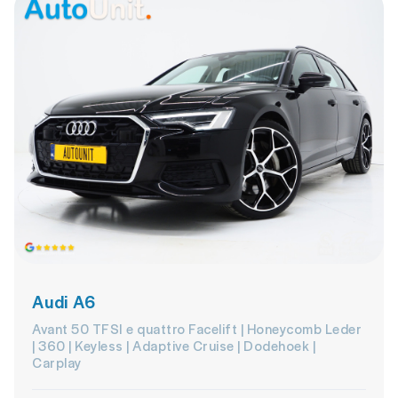
Audi A6
Avant 50 TFSI e quattro Facelift | Honeycomb Leder
| 360 | Keyless | Adaptive Cruise | Dodehoek |
Carplay