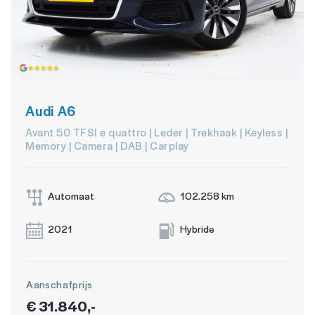
Audi A6
Avant 50 TFSI e quattro | Leder | Trekhaak | Keyless |
Memory | Camera | DAB | Carplay
Automaat
102.258 km
2021
Hybride
Aanschafprijs
€ 31.840,-