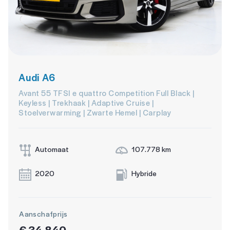
Audi A6
Avant 55 TFSI e quattro Competition Full Black |
Keyless | Trekhaak | Adaptive Cruise |
Stoelverwarming | Zwarte Hemel | Carplay
Automaat
107.778 km
2020
Hybride
Aanschafprijs
€ 34.840,-