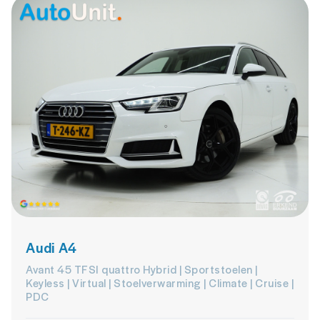
Audi A4
Avant 45 TFSI quattro Hybrid | Sportstoelen |
Keyless | Virtual | Stoelverwarming | Climate | Cruise |
PDC