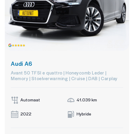
Audi A6
Avant 50 TFSI e quattro | Honeycomb Leder |
Memory | Stoelverwarming | Cruise | DAB | Carplay
Automaat
41.039 km
2022
Hybride