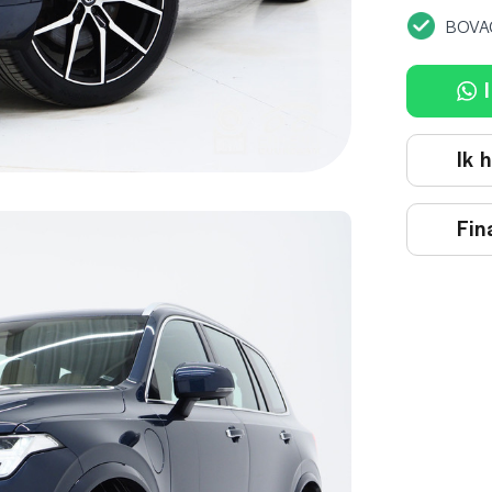
BOVA
I
Ik 
Fin