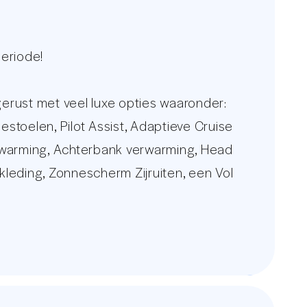
eriode!
rust met veel luxe opties waaronder:
toelen, Pilot Assist, Adaptieve Cruise
erwarming, Achterbank verwarming, Head
ekleding, Zonnescherm Zijruiten, een Vol
n Origineel Volvo Audio Navigatie
 Assist, Elektrisch Wegklapbare
en een meerprijs van €3499,-