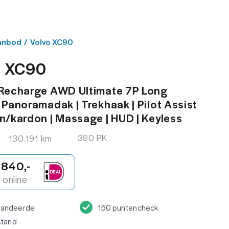
MENU
ACT
anbod
/
Volvo XC90
o XC90
 Recharge AWD Ultimate 7P Long
 Panoramadak | Trekhaak | Pilot Assist
n/kardon | Massage | HUD | Keyless
390 PK
130.191 km
.840,-
online
randeerde
150 puntencheck
stand