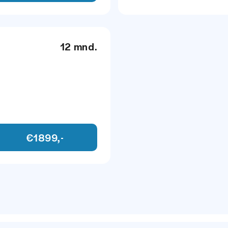
ie
12 mnd.
ische lendesteunen
e
€1899,-
INFOTAINMENT