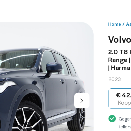
NBOD
WERKPLAATS
OVER ONS
CONT
Home
/
A
Volv
2.0 T8
Range |
| Harma
2023
€ 42
Koop 
Gega
teller