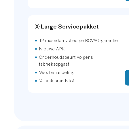
Voorstoel(en) met massagefunct
X-Large Servicepakket
Voorstoelen verwarmd en elektr
12 maanden volledige BOVAG-garantie
Zonnescherm zijruiten
Nieuwe APK
dodehoekdetectie met correcti
Onderhoudsbeurt volgens
fabrieksopgaaf
keyless entry/start
Wax behandeling
¼ tank brandstof
stuur verwarmd
trekhaak elektrisch bedienbaar
EXTERIEUR