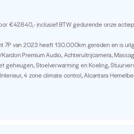
voor €42840,- inclusief BTW gedurende onze actiep
t 7P van 2023 heeft 130.000km gereden en is uitge
ardon Premium Audio, Achteruitrijcamera, Massages
n met geheugen, Stoelverwarming en Koeling, Stuurv
 Interieur, 4 zone climate control, Alcantara Hemelb
BLIS) Dodehoekdetectie, Luxe Lederen Bekleding, Ee
to, Draadloze Telefoonlader, LED Verlichting, Lane
metalen velgen met nieuwe banden is leverbaar teg