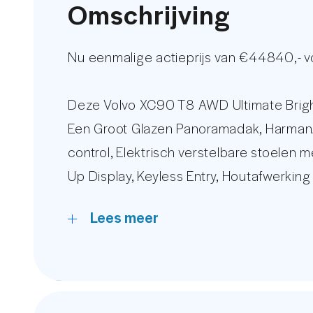
Omschrijving
Nu eenmalige actieprijs van €44840,- 
Deze Volvo XC90 T8 AWD Ultimate Brigh
Een Groot Glazen Panoramadak, Harman/K
control, Elektrisch verstelbare stoele
Up Display, Keyless Entry, Houtafwerking
automatisch Airconditioning Systeem, (
Lees meer
Systeem met Apple Carplay en Android Au
Trekhaak en nog veel meer.
Let op! De afgebeelde set Nieuwe licht