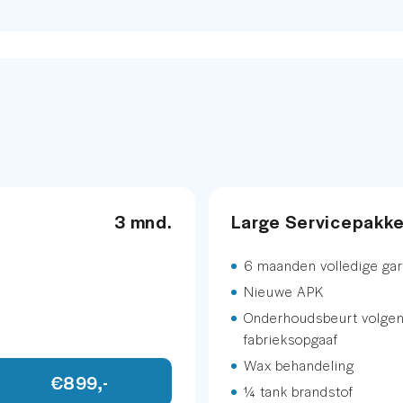
40,-
163
sstoel met geheugen
etallic
.
3 mnd.
Large Servicepakk
6 maanden volledige gar
Nieuwe APK
Onderhoudsbeurt volge
fabrieksopgaaf
Wax behandeling
€899,-
¼ tank brandstof