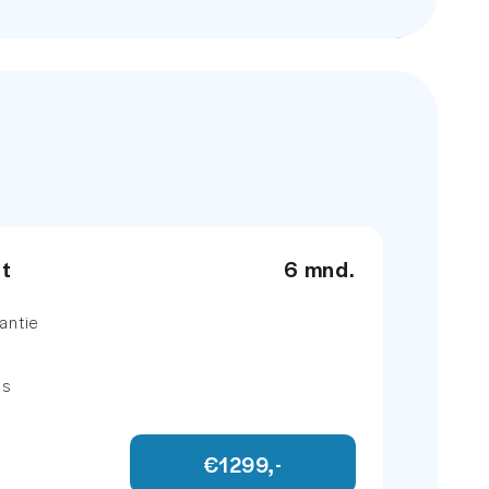
et
6 mnd.
antie
ns
€1299,-