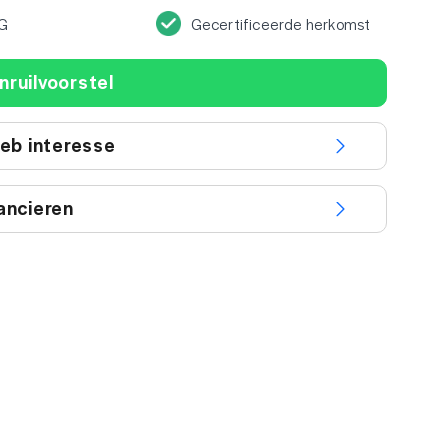
G
Gecertificeerde herkomst
nruilvoorstel
heb interesse
ancieren