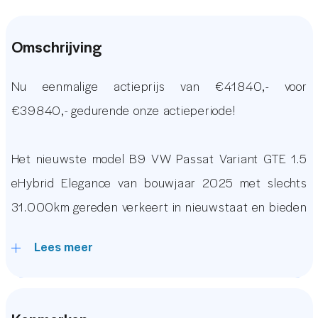
Omschrijving
Nu eenmalige actieprijs van €41840,- voor
€39840,- gedurende onze actieperiode!
Het nieuwste model B9 VW Passat Variant GTE 1.5
eHybrid Elegance van bouwjaar 2025 met slechts
31.000km gereden verkeert in nieuwstaat en bieden
wij op dit moment aan in onze showroom. De auto is
Lees meer
uitgerust met luxe opties zoals een Groot Glazen
Panoramadak, Harman/Kardon Premium Audio, Luxe
Leder/Alcantara Sportstoelen met Massagefunctie,