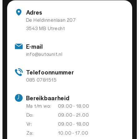
Stuurbekrachtiging snelheidsafhankelijk
Adres
Stuur verstelbaar
De Heldinnenlaan 207
3543 MB Utrecht
Velours bekleding
Voorstoelen in hoogte verstelbaar
E-mail
Voorstoelen verwarmd
info@autounit.nl
Zonnedak
Telefoonnummer
Zonnescherm
085 0781515
MILIEU
Bereikbaarheid
Ma t/m wo:
09.00 - 18.00
2
Do:
09.00 - 21.00
Start/stop systeem
Vr:
09.00 - 18.00
Za:
10.00 - 17.00
VEILIGHEID