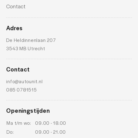
Bluetooth
Contact
Bots herkenning systeem
centrale airbag voor
Adres
Connected services
De Heldinnenlaan 207
Dab
3543 MB Utrecht
Draadloze telefoonlader
electronic climate control
Contact
Elektrisch bedienbare achterklep met sensorsturing
info@autounit.nl
085 0781515
extra getint glas achter
extra getint glas achter
Openingstijden
geluidsimulator
Ma t/m wo:
09.00 - 18.00
Geluidsisolerend glas
Do:
09.00 - 21.00
Geluidsisolerend glas