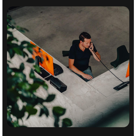
Achterbank in delen neerklapbaar
Achterstoelen verwarmd
Achterstoelen verwarmd
Airco separaat achter
Armsteun voor
Bagage-scheidingsnet
Bagagedek
Binnenspiegel automatisch dimmend
Elektrische ramen achter
Elektrische ramen voor
Keyless start
Regensensor
Sportstoelen