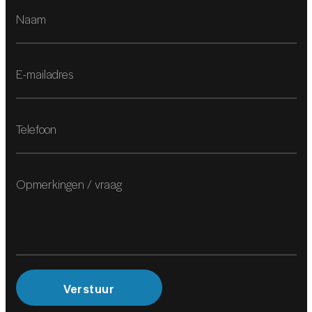
Harman/Kardon Premium Audio
Head-up display
Head-up display
Rondomzicht camera
Rondomzicht camera
Audio-navigatiesysteem
Audio installatie premium
Multimedia-voorbereiding
Spraakbediening
INTERIEUR
Verstuur
Voorstoel(en) met massagefunctie