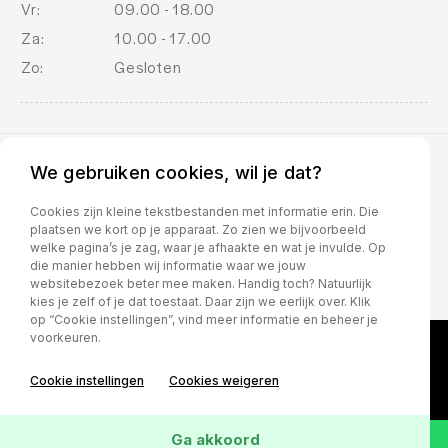
Vr:
09.00 - 18.00
Geluidsisolerend glas
Za:
10.00 - 17.00
Kruisend verkeer detectie
Zo:
Gesloten
lendesteun(en) elektrisch verstelbaar
multimedia scherm middel
multimedia scherm middel
We gebruiken cookies, wil je dat?
multimedia scherm standaard
BOVAG voorwaarden
Cookies zijn kleine tekstbestanden met informatie erin. Die
plaatsen we kort op je apparaat. Zo zien we bijvoorbeeld
Oplaadmogelijkheid
welke pagina’s je zag, waar je afhaakte en wat je invulde. Op
die manier hebben wij informatie waar we jouw
Rijstrooksensor met correctie
websitebezoek beter mee maken. Handig toch? Natuurlijk
kies je zelf of je dat toestaat. Daar zijn we eerlijk over. Klik
ruitensproeiers/wisserbladen verwarmbaar
op “Cookie instellingen”, vind meer informatie en beheer je
voorkeuren.
stuur leder
stuur multifunctioneel
Cookie instellingen
Cookies weigeren
stuur verwarmd
Ga akkoord