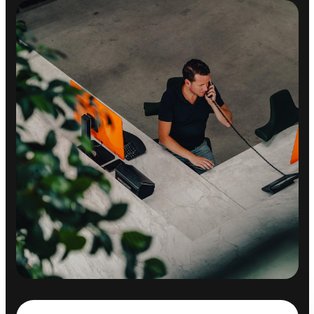
VEILIGHEID
Achteruitrijcamera
Dodehoek detector
Dodehoek detector
Airbag(s) hoofd achter
Airbag(s) hoofd voor
Airbag(s) side voor
Airbag bestuurder
Airbag passagier
Anti Blokkeer Systeem
Anti doorSlip Regeling
Autonomous Emergency Braking