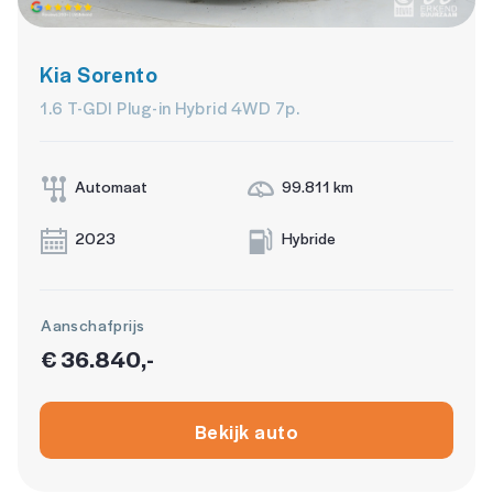
geluidsimulator
hoofdsteunen anti-whiplash
Kia Sorento
interieurklimaat vooraf instelbaar
1.6 T-GDI Plug-in Hybrid 4WD 7p.
Kruisend verkeer detectie
Kruisend verkeer detectie
Automaat
99.811 km
Oplaadmogelijkheid
2023
Hybride
ruitensproeiers/wisserbladen verwarmbaar
stuur multifunctioneel
Aanschafprijs
Uitparkeer waarschuwing
€ 36.840,-
Volledig digitaal instrumentenpaneel
Bekijk auto