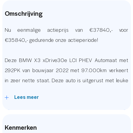
Omschrijving
Nu eenmalige actieprijs van €37840,- voor
€35840,- gedurende onze actieperiode!
Deze BMW X3 xDrive30e LCI PHEV Automaat met
292PK van bouwjaar 2022 met 97.000km verkeert
in zeer nette staat. Deze auto is uitgerust met leuke
opties waaronder een Groot Glazen Panoramadak,
Lees meer
Dodehoekdetectie, Stoelverwarming, een Origineel
Grootbeeld BMW Audio Navigatie Systeem Apple
Carplay en Android Auto, Virtual Display, Sportstuur,
Kenmerken
Achteruitrijcamera, Lederen Sportstoelen, LED