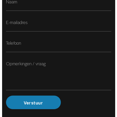
Keyless start
Regensensor
Stuurbekrachtiging snelheidsafhankelijk
Stuur verstelbaar
Voorstoelen in hoogte verstelbaar
Zonnedak
Zonnescherm
MILIEU
2
Verstuur
Start/stop systeem