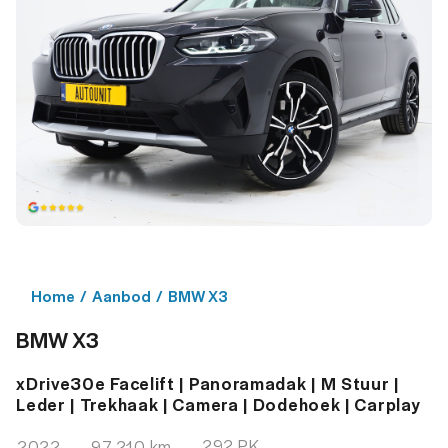
Home
/
Aanbod
/
BMW X3
BMW X3
xDrive30e Facelift | Panoramadak | M Stuur |
Leder | Trekhaak | Camera | Dodehoek | Carplay
292 PK
2022
97.210 km