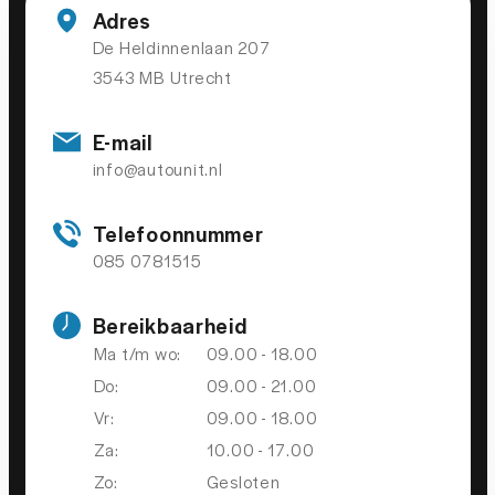
Bandenspanningscontrolesysteem
Adres
De Heldinnenlaan 207
bots waarschuwing systeem
3543 MB Utrecht
Brake Assist System
Elektronisch Stabiliteits Programma
E-mail
Hill hold functie
info@autounit.nl
Rijstrooksensor
Telefoonnummer
Rijstrooksensor
085 0781515
Verkeersbord detectie
Bereikbaarheid
Verkeersbord detectie
Ma t/m wo:
09.00 - 18.00
Vermoeidheids herkenning
Do:
09.00 - 21.00
Vr:
09.00 - 18.00
OVERIGE
Za:
10.00 - 17.00
Zo:
Gesloten
Safety-pack