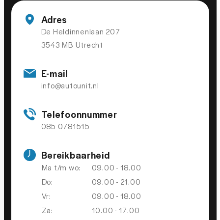
Airbag passagier
Adres
Alarmsysteem
De Heldinnenlaan 207
3543 MB Utrecht
Anti Blokkeer Systeem
Autonomous Emergency Braking
E-mail
Bandenspanningscontrolesysteem
info@autounit.nl
bots waarschuwing systeem
Telefoonnummer
Elektronisch Stabiliteits Programma
085 0781515
Verkeersbord detectie
Bereikbaarheid
OVERIGE
Ma t/m wo:
09.00 - 18.00
Do:
09.00 - 21.00
Apple Carplay/Android Auto
Vr:
09.00 - 18.00
Dab
Za:
10.00 - 17.00