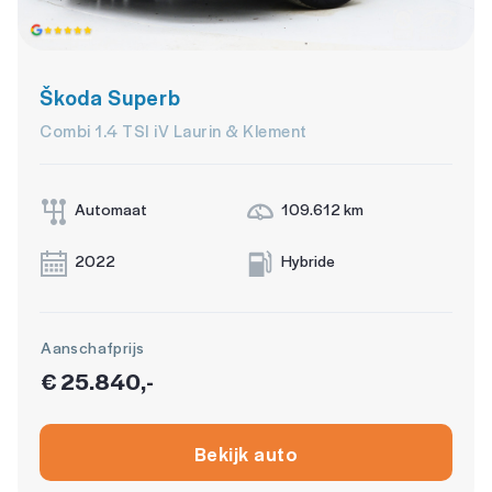
stuur leder
stuur multifunctioneel
Škoda Superb
voorstoel(en) elektrisch verstelbaar
Combi 1.4 TSI iV Laurin & Klement
Automaat
109.612 km
2022
Hybride
Aanschafprijs
€ 25.840,-
Bekijk auto