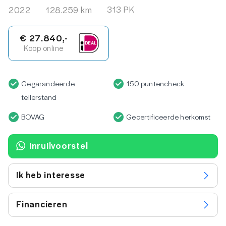
313 PK
2022
128.259 km
€ 27.840,-
Koop online
Gegarandeerde
150 puntencheck
tellerstand
BOVAG
Gecertificeerde herkomst
Inruilvoorstel
Ik heb interesse
Financieren