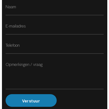
INTERIEUR
Comfortstoel(en)
Elektrisch verstelb. bestuurdersstoel met geheugen
Elektrisch verstelb. bestuurdersstoel met geheugen
Elektrisch verstelb. passagiersstoel met geheugen
Elektrisch verstelb. passagiersstoel met geheugen
Lederen bekleding
Voorstoelen verwarmd
Achterbank elektrisch neerklapbaar
Achterbank in delen neerklapbaar
Verstuur
Binnenspiegel automatisch dimmend