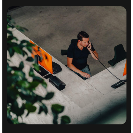
Cruise control
Elektrische ramen achter
Elektrische ramen voor
Keyless start
Regensensor
VEILIGHEID
Achteruitrijcamera
Dodehoek detector
Airbag(s) hoofd achter
Airbag(s) hoofd voor
Airbag(s) side voor
Airbag bestuurder