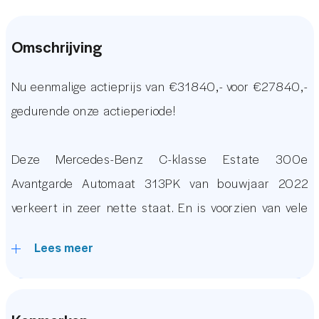
Omschrijving
Nu eenmalige actieprijs van €31840,- voor €27840,-
gedurende onze actieperiode!
Deze Mercedes-Benz C-klasse Estate 300e
Avantgarde Automaat 313PK van bouwjaar 2022
verkeert in zeer nette staat. En is voorzien van vele
luxe opties waaronder: Een Origineel Mercedes
Lees meer
Grootbeeld infotainment systeem, Stoelverwarming,
Virtual Display, (BLIS) Dodehoekdetectie, Keyless
Entry & Start, Premium Audio, Cruise Control, 360 &