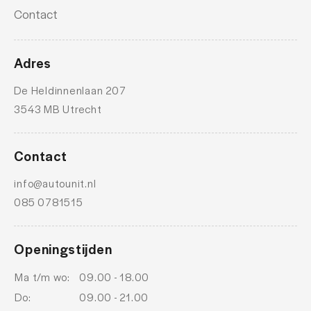
Apple Carplay/Android Auto
Contact
Audio Media Pack
CoPilot Pack
Adres
Dab
De Heldinnenlaan 207
Driving Assistant
3543 MB Utrecht
M Aerodynamica
M Aerodynamica
Contact
M Sportpakket
info@autounit.nl
085 0781515
M Sport Plus Pack
Parking Pack
Openingstijden
Volledig digitaal instrumentenpaneel
Ma t/m wo:
09.00 - 18.00
Achteropkomend verkeer waarschuwing
Do:
09.00 - 21.00
airco automatisch