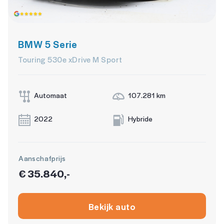
Achteruitrijcamera
Dodehoek detector
BMW 5 Serie
Dodehoek detector
Touring 530e xDrive M Sport
Airbag(s) hoofd achter
Airbag(s) hoofd voor
Automaat
107.281 km
Airbag(s) side voor
2022
Hybride
Airbag bestuurder
Airbag passagier
Aanschafprijs
Anti Blokkeer Systeem
€ 35.840,-
Anti doorSlip Regeling
Autonomous Emergency Braking
Bekijk auto
Bandenspanningscontrolesysteem