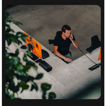
Multimedia-voorbereiding
Navigatiesysteem full map + hard disk
Radio
Spraakbediening
Spraakbediening
INTERIEUR
Cruise control adaptief met stop&go
Lederen bekleding
Sfeerverlichting
Sportstuur
Voorstoelen verwarmd