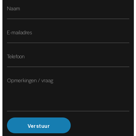
Parkeer assistent
Parkeersensor achter
Parkeersensor voor
Sportonderstel
Sportonderstel
INFOTAINMENT
Audio installatie premium
Harman/Kardon Premium Audio
Head-up display
Head-up display
Rondomzicht camera
Verstuur
Rondomzicht camera