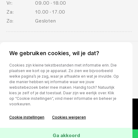
Vr:
09.00 - 18.00
Bluetooth
Za:
10.00 - 17.00
centrale vergrendeling met afstandsbediening
Zo:
Gesloten
Connected services
Draadloze telefoonlader
Draadloze telefoonlader
We gebruiken cookies, wil je dat?
interieurklimaat vooraf instelbaar
BOVAG voorwaarden
Cookies zijn kleine tekstbestanden met informatie erin. Die
plaatsen we kort op je apparaat. Zo zien we bijvoorbeeld
lendesteun(en) verstelbaar
welke pagina’s je zag, waar je afhaakte en wat je invulde. Op
die manier hebben wij informatie waar we jouw
Oplaadmogelijkheid
websitebezoek beter mee maken. Handig toch? Natuurlijk
kies je zelf of je dat toestaat. Daar zijn we eerlijk over. Klik
Rijstrooksensor met correctie
op “Cookie instellingen”, vind meer informatie en beheer je
voorkeuren.
Rijstrooksensor met correctie
ruitensproeiers/wisserbladen verwarmbaar
Cookie instellingen
Cookies weigeren
stuur leder
Ga akkoord