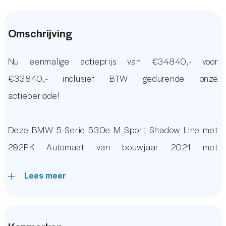
Omschrijving
Nu eenmalige actieprijs van €34840,- voor
€33840,- inclusief BTW gedurende onze
actieperiode!
Deze BMW 5-Serie 530e M Sport Shadow Line met
292PK Automaat van bouwjaar 2021 met
114.000km verkeert in zeer nette staat. De auto is
Lees meer
voorzien van vele luxe opties waaronder:
Harman/Kardon Premium Audio, BMW Laser LED,
Head Up Display, Verwarmde Voorstoelen, Adaptieve