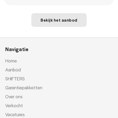
bots waarschuwing systeem
Brake Assist System
Bekijk het aanbod
Elektronisch Stabiliteits Programma
Hill hold functie
Rijstrooksensor
Navigatie
Rijstrooksensor
Home
uitwijk assistent
Aanbod
uitwijk assistent
SHIFTERS
Verkeersbord detectie
Garantiepakketten
Verkeersbord detectie
Over ons
OVERIGE
Verkocht
Vacatures