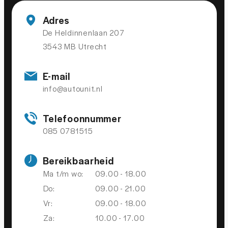
Zwarte hemelbekleding
Adres
Achterbank in delen neerklapbaar
De Heldinnenlaan 207
3543 MB Utrecht
Airco separaat achter
Aluminium interieur afwerking
E-mail
Aluminium interieur afwerking
info@autounit.nl
Armsteun achter
Telefoonnummer
Armsteun voor
085 0781515
Binnenspiegel automatisch dimmend
Boordcomputer
Bereikbaarheid
Ma t/m wo:
09.00 - 18.00
Comfortstoel(en)
Do:
09.00 - 21.00
Cruise control
Vr:
09.00 - 18.00
Elektrische ramen achter
Za:
10.00 - 17.00