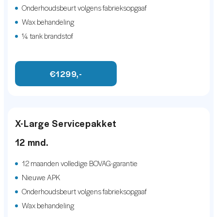
Onderhoudsbeurt volgens fabrieksopgaaf
Sfeerverlichting
aangeboden informatie. Alle informatie is onder
Wax behandeling
voorbehoud van druk-, zet-, prijs-, en
Sportstuur
¼ tank brandstof
programmeerfouten. Alle afbeeldingen zoals deze
Trekhaak elektrisch uitklapbaar
getoond worden zijn auteursrechtelijk beschermd en
Volledig digitaal instrumentenpaneel
€1299,-
mogen niet worden gebruikt door derden.
Voorstoelen verwarmd
Zwarte hemelbekleding
laser LED koplampen
X-Large Servicepakket
EXTERIEUR
12 mnd.
Keyless entry
12 maanden volledige BOVAG-garantie
Nieuwe APK
Keyless entry
Onderhoudsbeurt volgens fabrieksopgaaf
laser LED koplampen
Wax behandeling
Trekhaak elektrisch uitklapbaar