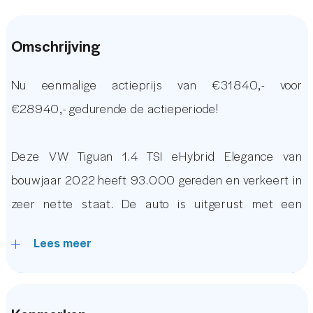
Omschrijving
Nu eenmalige actieprijs van €31840,- voor
€28940,- gedurende de actieperiode!
Deze VW Tiguan 1.4 TSI eHybrid Elegance van
bouwjaar 2022 heeft 93.000 gereden en verkeert in
zeer nette staat. De auto is uitgerust met een
Elektrisch Glazen Panoramadak, Adaptive Cruise
Lees meer
Control, Lane Assist, 360 & Achteruitrijcamera, Luxe
Lederen Bekleding, Virtual Cockpit, Stoel &
Stuurverwarming, Elektrisch Verstelbare Stoelen met