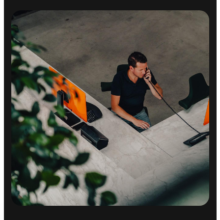
Elektrische ramen voor
Keyless start
Lederen versnellingspook
Regensensor
Stuurbekrachtiging snelheidsafhankelijk
Stuur verstelbaar
Voorstoelen in hoogte verstelbaar
Zonnedak
Zonnescherm
MILIEU
2
Start/stop systeem