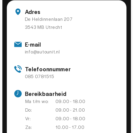
Adres
VEILIGHEID
De Heldinnenlaan 207
3543 MB Utrecht
Achteruitrijcamera
Dodehoek detector
E-mail
Dodehoek detector
info@autounit.nl
Airbag(s) hoofd achter
Telefoonnummer
Airbag(s) hoofd voor
085 0781515
Airbag(s) knie
Bereikbaarheid
Airbag(s) side voor
Ma t/m wo:
09.00 - 18.00
Airbag bestuurder
Do:
09.00 - 21.00
Airbag passagier
Vr:
09.00 - 18.00
Alarmsysteem
Za:
10.00 - 17.00