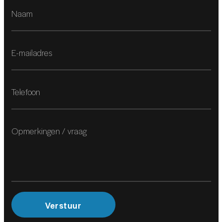
Cruise control adaptief
Voorstoelen verwarmd
Voorstoelen verwarmd
Achterbank in delen neerklapbaar
Achterbank verstelbaar
Airco separaat achter
Armsteun voor
Bagagedek
Binnenspiegel automatisch dimmend
Boordcomputer
Comfortstoel(en)
Verstuur
Elektrische ramen achter