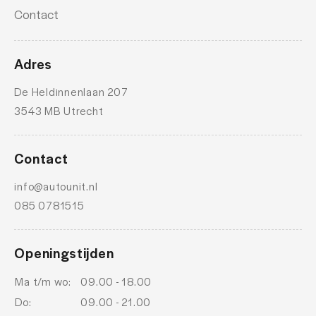
Oplaadmogelijkheid
Contact
Rijstrooksensor met correctie
ruitensproeiers/wisserbladen verwarmbaar
Adres
ruitensproeiers/wisserbladen verwarmbaar
De Heldinnenlaan 207
schakelpaddles
3543 MB Utrecht
stuur leder
stuur multifunctioneel
Contact
info@autounit.nl
085 0781515
Openingstijden
Ma t/m wo:
09.00 - 18.00
Do:
09.00 - 21.00