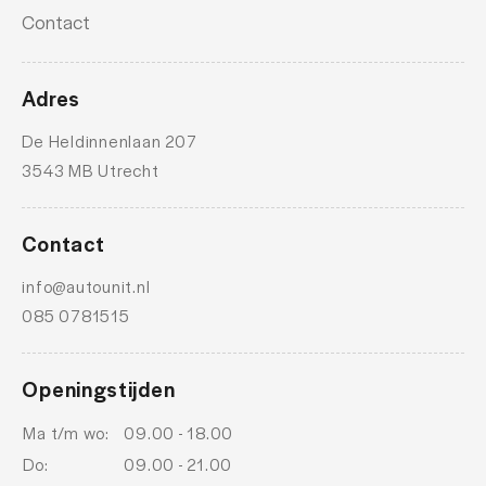
electronic climate control
Contact
Elektrisch bedienbare achterklep met sensorsturing
extra getint glas achter
Adres
geluidsimulator
De Heldinnenlaan 207
lendesteun(en) verstelbaar
3543 MB Utrecht
multimedia scherm middel
Oplaadmogelijkheid
Contact
Rijstrooksensor met correctie
info@autounit.nl
085 0781515
ruitensproeiers/wisserbladen verwarmbaar
ruitensproeiers/wisserbladen verwarmbaar
Openingstijden
schakelpaddles
Ma t/m wo:
09.00 - 18.00
smartphone integratie
Do:
09.00 - 21.00
stuur leder