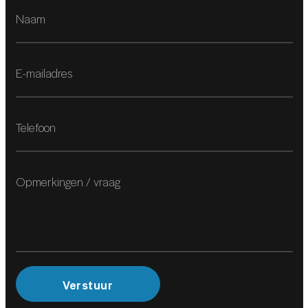
Rondomzicht camera
Rondomzicht camera
Audio installatie
Multimedia-voorbereiding
Navigatiesysteem
Spraakbediening
INTERIEUR
Voorstoel(en) met massagefunctie
Voorstoelen verwarmd
Voorstoelen verwarmd
Verstuur
Achterbank in delen neerklapbaar