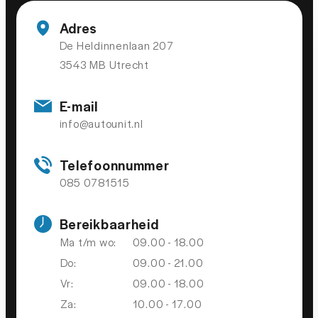
Stuur verstelbaar
Adres
Voorstoelen in hoogte verstelbaar
De Heldinnenlaan 207
3543 MB Utrecht
Zonnedak
Zonnescherm
E-mail
info@autounit.nl
MILIEU
Telefoonnummer
2
085 0781515
Start/stop systeem
Bereikbaarheid
VEILIGHEID
Ma t/m wo:
09.00 - 18.00
Do:
09.00 - 21.00
dodehoekdetectie met correctie
Vr:
09.00 - 18.00
Achteruitrijcamera
Za:
10.00 - 17.00