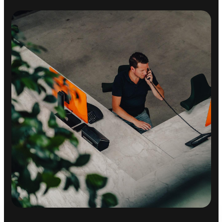
Airco separaat achter
Armsteun achter
Armsteun voor
Bagagedek
Binnenspiegel automatisch dimmend
Boordcomputer
Comfortstoel(en)
Elektrische ramen achter
Elektrische ramen voor
Keyless start
Lederen versnellingspook
Regensensor
Stuurbekrachtiging snelheidsafhankelijk