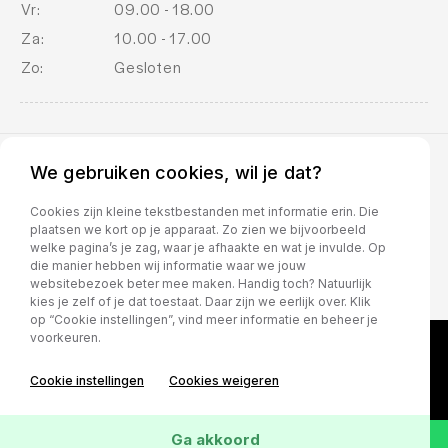
Vr:
09.00 - 18.00
stuur multifunctioneel
Za:
10.00 - 17.00
Vervolgbotsing preventie
Zo:
Gesloten
WiFi
zwarte glans (piano)lak interieur afwerking
We gebruiken cookies, wil je dat?
BOVAG voorwaarden
Cookies zijn kleine tekstbestanden met informatie erin. Die
plaatsen we kort op je apparaat. Zo zien we bijvoorbeeld
welke pagina’s je zag, waar je afhaakte en wat je invulde. Op
die manier hebben wij informatie waar we jouw
websitebezoek beter mee maken. Handig toch? Natuurlijk
kies je zelf of je dat toestaat. Daar zijn we eerlijk over. Klik
op “Cookie instellingen”, vind meer informatie en beheer je
voorkeuren.
Cookie instellingen
Cookies weigeren
Ga akkoord