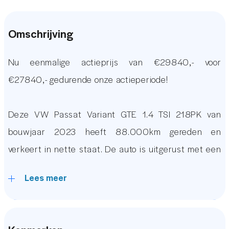
Omschrijving
Nu eenmalige actieprijs van €29840,- voor
€27840,- gedurende onze actieperiode!
Deze VW Passat Variant GTE 1.4 TSI 218PK van
bouwjaar 2023 heeft 88.000km gereden en
verkeert in nette staat. De auto is uitgerust met een
Groot Glazen Panoramadak, Half Elektrisch
Lees meer
Verstelbare Stoelen met Massagefunctie,
Leder/Alcantara Bekleding, 360 &
Achteruitrijcamera, Vol Automatisch Airconditioning