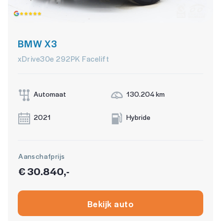
Verkeersbord detectie
Vermoeidheids herkenning
BMW X3
xDrive30e 292PK Facelift
OVERIGE
Assistance pakket
Automaat
130.204 km
Cruise control adaptief met stop&go en stuurhulp
2021
Hybride
Design Pakket Plus
Matrix led koplampen
Aanschafprijs
sfeerverlichting
€ 30.840,-
sfeerverlichting
Trekhaak-pakket
Bekijk auto
Trekhaak Elektrisch Uitklapbaar