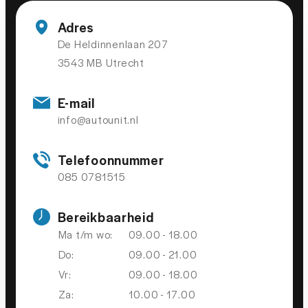
Elektrische ramen voor en achter
Adres
Keyless start
De Heldinnenlaan 207
3543 MB Utrecht
Lederen versnellingspook
Regensensor
E-mail
Voorstoelen in hoogte verstelbaar
info@autounit.nl
VEILIGHEID
Telefoonnummer
085 0781515
Dodehoek detector
Bereikbaarheid
Dodehoek detector
Ma t/m wo:
09.00 - 18.00
Achteruitrijcamera
Do:
09.00 - 21.00
Airbag(s) hoofd achter
Vr:
09.00 - 18.00
Airbag(s) hoofd voor
Za:
10.00 - 17.00