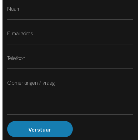
Rondomzicht camera
Multimedia-voorbereiding
Navigatiesysteem full map
Navigatiesysteem full map + hard disk
Navigatiesysteem full map + hard disk
Spraakbediening
INTERIEUR
Achterbank verwarmd
Achterbank verwarmd
Verstuur
Cruise control adaptief