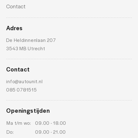
Oplaadmogelijkheid
Contact
ruitensproeiers/wisserbladen verwarmbaar
stuur leder
Adres
stuur multifunctioneel
De Heldinnenlaan 207
unikleur/pastel
3543 MB Utrecht
WiFi
Contact
info@autounit.nl
085 0781515
Openingstijden
Ma t/m wo:
09.00 - 18.00
Do:
09.00 - 21.00