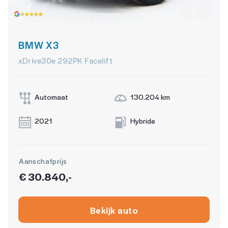
Verkeersbord detectie
Verkeersbord detectie
BMW X3
Vermoeidheids herkenning
xDrive30e 292PK Facelift
OVERIGE
Automaat
130.204 km
Comfort Pack
2021
Hybride
Function pakket
Navigatie-pakket
Aanschafprijs
Volledig digitaal instrumentenpaneel
€ 30.840,-
Achteropkomend verkeer waarschuwing
airco automatisch
Bekijk auto
Apple Carplay/Android Auto