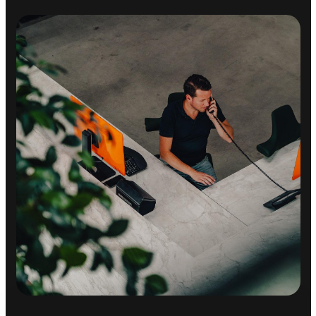
Cruise control adaptief
Elektrisch verstelb. bestuurdersstoel met geheugen
Lederen bekleding
Massagefunctie
Stoelventilatie
Stuurwiel verwarmd
Stuurwiel verwarmd
Voorstoelen verwarmd
Achterbank in delen neerklapbaar
Armsteun achter
Armsteun voor
Binnenspiegel automatisch dimmend
Cruise control