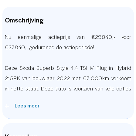
Omschrijving
Nu eenmalige actieprijs van €29840,- voor
€27840,- gedurende de actieperiode!
Deze Skoda Superb Style 1.4 TSI iV Plug in Hybrid
218PK van bouwjaar 2022 met 67.000km verkeert
in nette staat. Deze auto is voorzien van vele opties
waaronder: Een 360 & Achteruitrijcamera, Een
Lees meer
Origineel Skoda Audio Navigatie systeem met Apple
Carplay en Android Auto, Stoelverwarming voor &
Achter, Stuurverwarming, Stoelkoeling, Keyless Entry