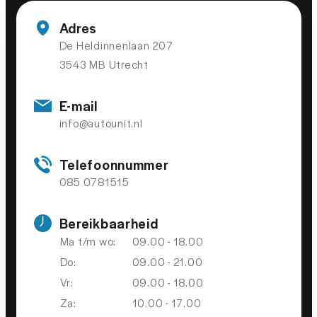
OVERIGE
Adres
De Heldinnenlaan 207
Apple Carplay/Android Auto
3543 MB Utrecht
Apple Carplay/Android Auto
Connected Navigation Plus
E-mail
andere dakkleur
info@autounit.nl
Bluetooth
Telefoonnummer
centrale vergrendeling met afstandsbediening
085 0781515
Connected services
Bereikbaarheid
Dab
Ma t/m wo:
09.00 - 18.00
Draadloze telefoonlader
Do:
09.00 - 21.00
Draadloze telefoonlader
Vr:
09.00 - 18.00
extra getint glas achter
Za:
10.00 - 17.00