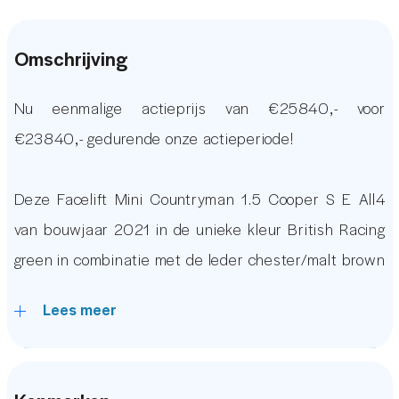
Omschrijving
Nu eenmalige actieprijs van €25840,- voor
€23840,- gedurende onze actieperiode!
Deze Facelift Mini Countryman 1.5 Cooper S E All4
van bouwjaar 2021 in de unieke kleur British Racing
green in combinatie met de leder chester/malt brown
bekleding verkeert in zeer nette staat. De auto is
Lees meer
uitgerust met een Groot Glazen Panoramadak,
Harman/Kardon Premium Audio, Head Up Display,
Elektrisch Verstelbare Stoelen met Memoryfunctie,