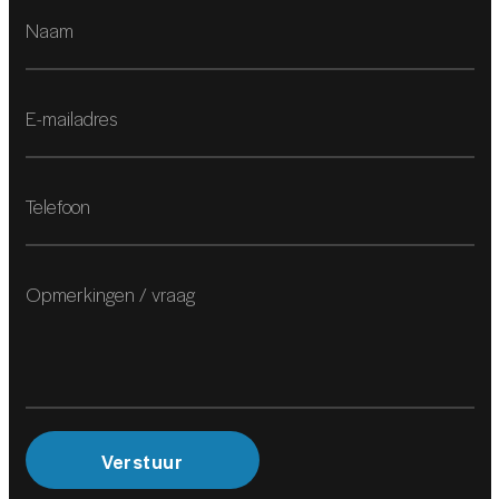
Airco
Boordcomputer
Comfortstoel(en)
Cruise control
Keyless start
Lederen bekleding
Regensensor
Sportstuur
Stuurbekrachtiging
Zonnedak
Zonnescherm
Verstuur
VEILIGHEID