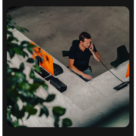
Achteruitrijcamera
Airbag(s) hoofd voor
Airbag(s) side voor
Airbag bestuurder
Airbag passagier
Alarm klasse 1(startblokkering)
Anti Blokkeer Systeem
Bandenspanningscontrolesysteem
Elektronisch Stabiliteits Programma
Hill hold functie
Vermoeidheids herkenning