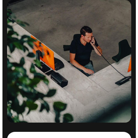
Stuurbekrachtiging
VEILIGHEID
Achteruitrijcamera
Airbag(s) hoofd achter
Airbag(s) hoofd voor
Airbag(s) side voor
Airbag bestuurder
Airbag passagier
Alarmsysteem
Anti Blokkeer Systeem
Anti doorSlip Regeling