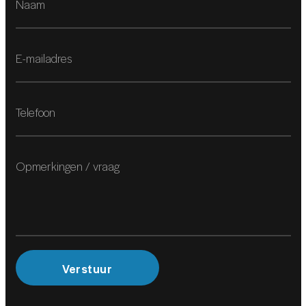
Airco separaat achter
Aluminium interieur afwerking
Armsteun achter
Armsteun voor
Binnenspiegel automatisch dimmend
Boordcomputer
Cruise control
Elektrische ramen achter
Elektrische ramen voor
Keyless start
Verstuur
Lederen versnellingspook
Regensensor