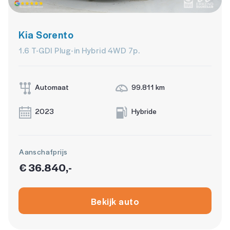
schakelpaddles
smartphone integratie
Kia Sorento
stuur leder
1.6 T-GDI Plug-in Hybrid 4WD 7p.
stuur multifunctioneel
Volledig digitaal instrumentenpaneel
Automaat
99.811 km
2023
Hybride
Aanschafprijs
€ 36.840,-
Bekijk auto