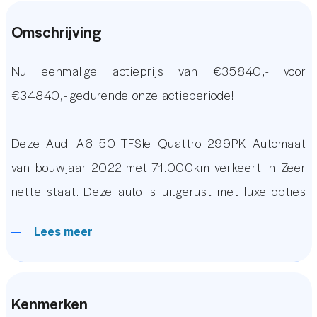
Omschrijving
Nu eenmalige actieprijs van €35840,- voor
€34840,- gedurende onze actieperiode!
Deze Audi A6 50 TFSIe Quattro 299PK Automaat
van bouwjaar 2022 met 71.000km verkeert in Zeer
nette staat. Deze auto is uitgerust met luxe opties
waaronder een Virtual Cockpit, Keyless Entry & GO,
Lees meer
Achteruitrijcamera, Een origineel Audi MMI
Infotainment Systeem met Apple Carplay & Android
Auto, Full LED Verlichting, DAB Radio, 4-Zone Climate
Kenmerken
Control, Adaptieve Cruise Controle, Lederen Stuur,