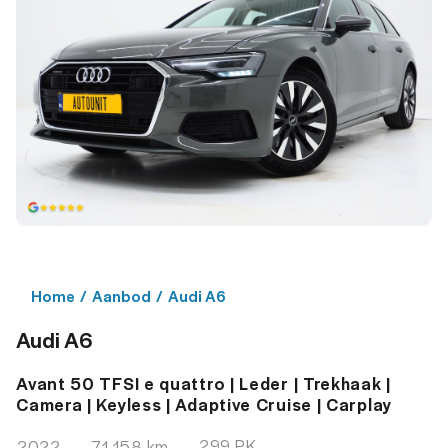
Home
/
Aanbod
/
Audi A6
Audi A6
Avant 50 TFSI e quattro | Leder | Trekhaak |
Camera | Keyless | Adaptive Cruise | Carplay
299 PK
2022
71.158 km