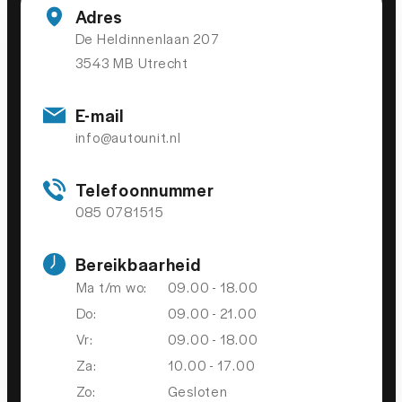
Autonomous Emergency Braking
Adres
bots waarschuwing systeem
De Heldinnenlaan 207
3543 MB Utrecht
Brake Assist System
Elektronisch Stabiliteits Programma
E-mail
Rijstrooksensor
info@autounit.nl
uitwijk assistent
Telefoonnummer
uitwijk assistent
085 0781515
OVERIGE
Bereikbaarheid
Ma t/m wo:
09.00 - 18.00
Assistentie Pakket
Do:
09.00 - 21.00
Keyless-pakket
Vr:
09.00 - 18.00
stuur verwarmd
Za:
10.00 - 17.00
Zo:
Gesloten
Trekhaak Elektrisch Uitklapbaar