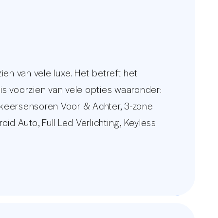
 van vele luxe. Het betreft het
 is voorzien van vele opties waaronder:
arkeersensoren Voor & Achter, 3-zone
d Auto, Full Led Verlichting, Keyless
en een meerprijs van €2499,-
te voor een uitgebreid foto overzicht