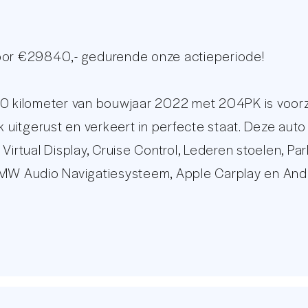
voor €29840,- gedurende onze actieperiode!
kilometer van bouwjaar 2022 met 204PK is voorzien
k uitgerust en verkeert in perfecte staat. Deze auto
 Virtual Display, Cruise Control, Lederen stoelen, P
MW Audio Navigatiesysteem, Apple Carplay en Androi
n nog veel meer!
metalen velgen met nieuwe banden is leverbaar teg
iddels het Dealer onderhoud. Kijkt u op onze websi