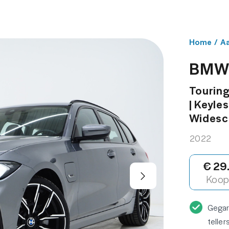
NBOD
WERKPLAATS
OVER ONS
CONT
Home
/
A
BMW 
Touring
| Keyle
Widescr
2022
€ 29
Koop 
Gega
teller