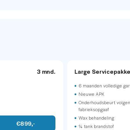
Gemiddeld verbruik
40,-
Vermogen
671
Vermogen elektrisc
etallic
neel
3 mnd.
Large Servicepakk
.
INFOTAINMENT
6 maanden volledige gar
Nieuwe APK
Audio installatie
Onderhoudsbeurt volge
m
fabrieksopgaaf
Multimedia-voorber
Wax behandeling
€899,-
Navigatiesysteem
¼ tank brandstof