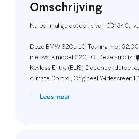
Omschrijving
Nu eenmalige actieprijs van €31840,- 
Deze BMW 320e LCI Touring met 62.000 
nieuwste model G20 LCI. Deze auto is rij
Keyless Entry, (BLIS) Dodehoekdetectie,
climate Control, Origineel Widescreen B
Start, DAB Radio, Lichtmetalen velgen e
Lees meer
Let op! De afgebeelde set Nieuwe licht
De kilometerstand wordt gegarandeerd m