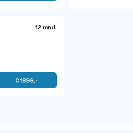
aar
Spraakbediening
12 mnd.
l- en verwarmbaar
r
€1899,-