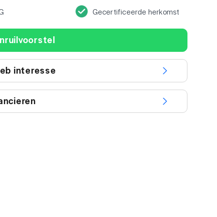
G
Gecertificeerde herkomst
nruilvoorstel
heb interesse
ancieren