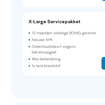
Buitenspiegels elektrisch inklapb
X-Large Servicepakket
Buitenspiegels elektrisch verste
12 maanden volledige BOVAG-garantie
Buitenspiegels in carrosseriekleu
Nieuwe APK
Dakrails
Onderhoudsbeurt volgens
fabrieksopgaaf
Dimlichten automatisch
Wax behandeling
¼ tank brandstof
Elektrisch bedienbare achterklep
LED achterlichten
LED koplampen