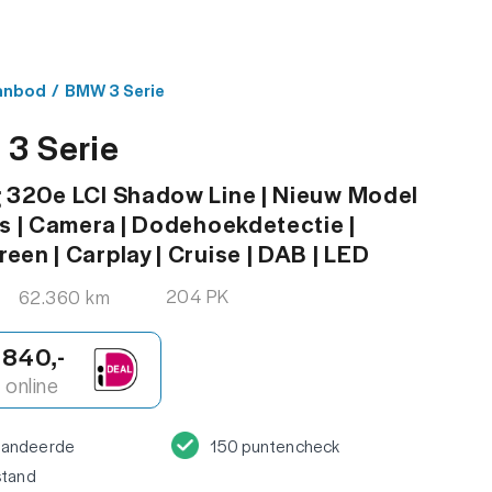
MENU
ACT
anbod
/
BMW 3 Serie
3 Serie
 320e LCI Shadow Line | Nieuw Model
ss | Camera | Dodehoekdetectie |
een | Carplay | Cruise | DAB | LED
204 PK
62.360 km
.840,-
online
randeerde
150 puntencheck
stand