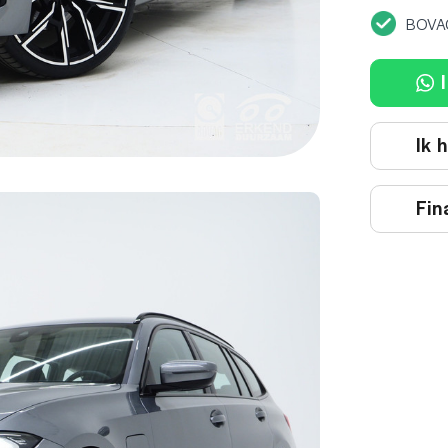
BOVA
I
Ik 
Fin