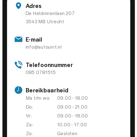
Dab
Adres
De Heldinnenlaan 207
electronic climate control
3543 MB Utrecht
geluidsimulator
Oplaadmogelijkheid
E-mail
info@autounit.nl
ruitensproeiers/wisserbladen verwarmbaar
schakelpaddles
Telefoonnummer
stuur leder
085 0781515
stuur multifunctioneel
Bereikbaarheid
Volledig digitaal instrumentenpaneel
Ma t/m wo:
09.00 - 18.00
zwarte (glans) exterieur delen
Do:
09.00 - 21.00
Vr:
09.00 - 18.00
Za:
10.00 - 17.00
Zo:
Gesloten