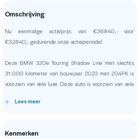
Omschrijving
Nu eenmalige actieprijs van €36840,- voor
€32840,- gedurende onze actieperiode!
Deze BMW 320e Touring Shadow Line met slechts
31.000 kilometer van bouwjaar 2023 met 204PK is
voorzien van vele luxe. Deze auto is voorzien van vele
opties waaronder: Achteruitrijcamera,
Lees meer
Stoelverwarming, Virtual Display, Cruise Control,
Origineel BMW Audio Navigatiesysteem met Apple
Carplay en Android Auto, Full Led Verlichting,
Kenmerken
Elektrisch Bedienbare Kofferklep, Keyless Start, DAB