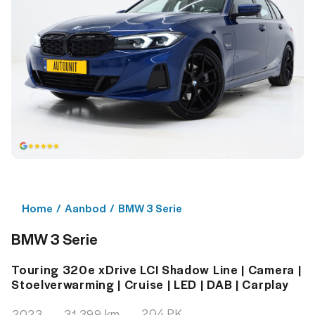
Home
/
Aanbod
/
BMW 3 Serie
BMW 3 Serie
Touring 320e xDrive LCI Shadow Line | Camera |
Stoelverwarming | Cruise | LED | DAB | Carplay
204 PK
2023
31.399 km