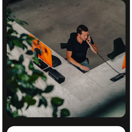
Rijstrooksensor
Verkeersbord detectie
Vermoeidheids herkenning
OVERIGE
Apple Carplay/Android Auto
Parking Pack
Achteropkomend verkeer waarschuwing
binnen/buitenspiegel aut. dimmend
Bluetooth
centrale vergrendeling met afstandsbediening
Connected services