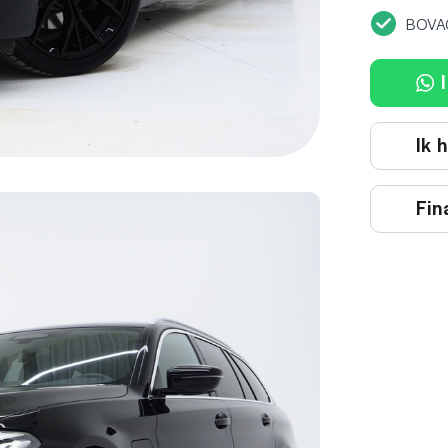
BOVA
I
Ik 
Fin