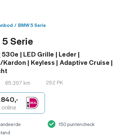
MENU
ACT
anbod
/
BMW 5 Serie
5 Serie
530e | LED Grille | Leder |
Kardon | Keyless | Adaptive Cruise |
cht
292 PK
65.397 km
.840,-
online
randeerde
150 puntencheck
stand