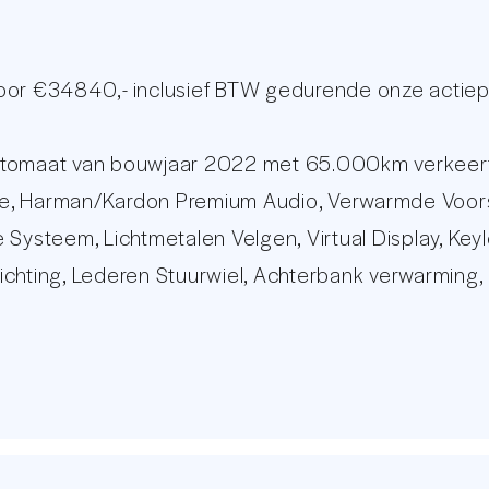
voor €34840,- inclusief BTW gedurende onze actiep
aat van bouwjaar 2022 met 65.000km verkeert in 
ille, Harman/Kardon Premium Audio, Verwarmde Voor
ve Systeem, Lichtmetalen Velgen, Virtual Display, Key
ichting, Lederen Stuurwiel, Achterbank verwarming
igineel Grootbeeld BMW Audio Navigatie Systeem me
!
metalen velgen met nieuwe banden is leverbaar teg