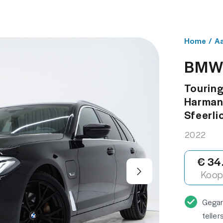
NBOD
WERKPLAATS
OVER ONS
CONT
Home
/
A
BMW 
Touring 
Harman/
Sfeerli
2022
€ 34
Koop 
Gega
teller