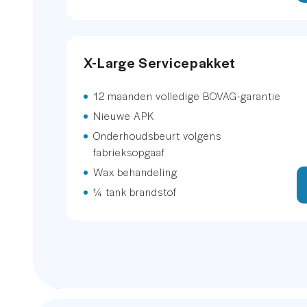
Voorstoelen verwarmd
X-Large Servicepakket
hemelbekleding donker
12 maanden volledige BOVAG-garantie
sfeerverlichting
Nieuwe APK
stuur verwarmd
Onderhoudsbeurt volgens
fabrieksopgaaf
EXTERIEUR
Wax behandeling
¼ tank brandstof
Keyless entry
Keyless entry
Achterruit apart te openen