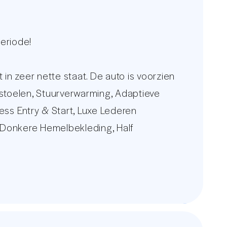
eriode!
zeer nette staat. De auto is voorzien
stoelen, Stuurverwarming, Adaptieve
less Entry & Start, Luxe Lederen
, Donkere Hemelbekleding, Half
t Apple Carplay & Android Auto,
en een meerprijs van €2999,-