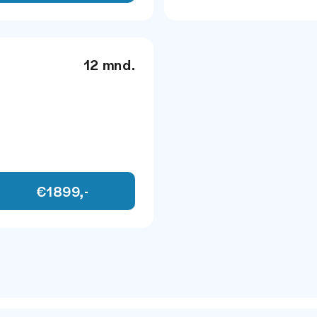
12 mnd.
INFOTAINMENT
€1899,-
Harman/Kardon Pre
Multimedia-voorber
Navigatiesysteem fu