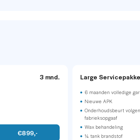
p&go
648
etallic
.
3 mnd.
Large Servicepakk
6 maanden volledige gar
Nieuwe APK
Onderhoudsbeurt volge
fabrieksopgaaf
Wax behandeling
€899,-
¼ tank brandstof