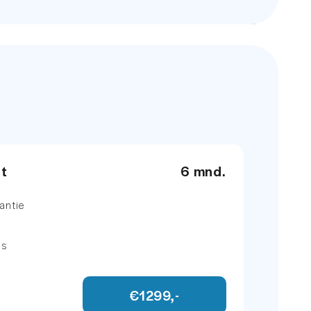
et
6 mnd.
antie
ns
€1299,-