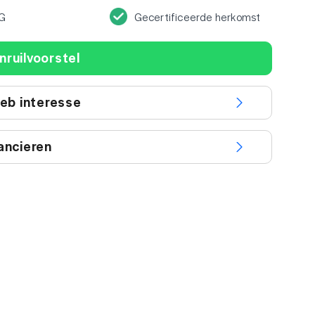
G
Gecertificeerde herkomst
nruilvoorstel
heb interesse
ancieren