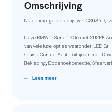
Omschrijving
Nu eenmalige actieprijs van €36840,- 
Deze BMW 5-Serie 530e met 292PK Autom
van vele luxe opties waaronder: LED Gr
Cruise Control, Achteruitrijcamera, I-Dri
Bekleding, Dodehoekdetectie, Sfeerverl
Elektrisch Verstelbare Voorstoelen, Or
Lees meer
Zonnescherm Zijruiten en nog veel meer
Let op! De afgebeelde set Nieuwe licht