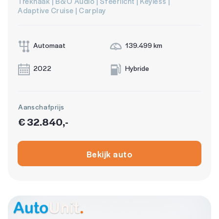
Trekhaak | B&O Audio | Sfeerlicht | Keyless |
Adaptive Cruise | Carplay
Automaat
139.499 km
2022
Hybride
Aanschafprijs
€ 32.840,-
Bekijk auto