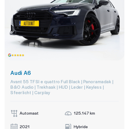
Audi A6
Avant 55 TFSI e quattro Full Black | Panoramadak |
B&O Audio | Trekhaak | HUD | Leder | Keyless |
Sfeerlicht | Carplay
Automaat
125.147 km
2021
Hybride