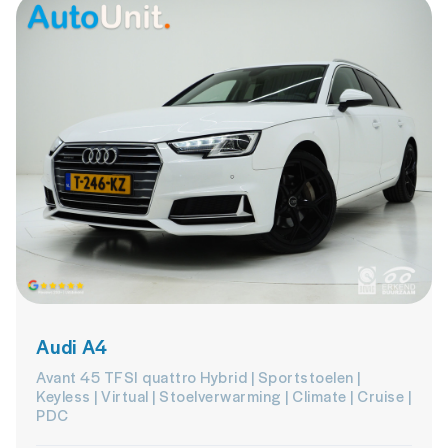
Audi A4
Avant 45 TFSI quattro Hybrid | Sportstoelen |
Keyless | Virtual | Stoelverwarming | Climate | Cruise |
PDC