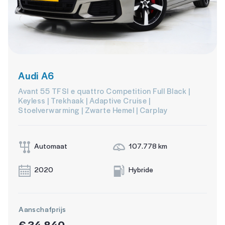
Audi A6
Avant 55 TFSI e quattro Competition Full Black |
Keyless | Trekhaak | Adaptive Cruise |
Stoelverwarming | Zwarte Hemel | Carplay
Automaat
107.778 km
2020
Hybride
Aanschafprijs
€ 34.840,-