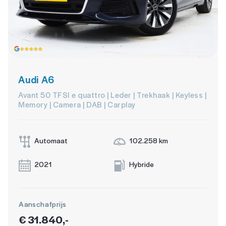
Audi A6
Avant 50 TFSI e quattro | Leder | Trekhaak | Keyless |
Memory | Camera | DAB | Carplay
Automaat
102.258 km
2021
Hybride
Aanschafprijs
€ 31.840,-