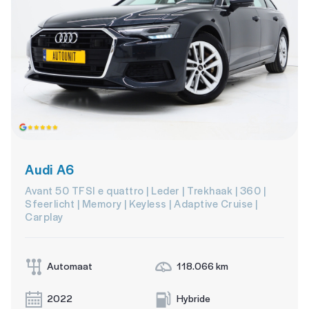
Audi A6
Avant 50 TFSI e quattro | Leder | Trekhaak | 360 |
Sfeerlicht | Memory | Keyless | Adaptive Cruise |
Carplay
Automaat
118.066 km
2022
Hybride