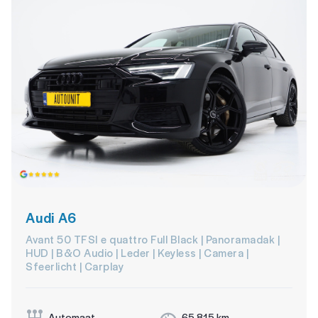
Audi A6
Avant 50 TFSI e quattro Full Black | Panoramadak |
HUD | B&O Audio | Leder | Keyless | Camera |
Sfeerlicht | Carplay
Automaat
65.815 km