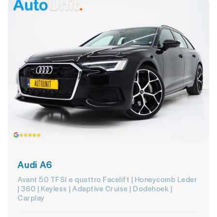
Audi A6
Avant 50 TFSI e quattro Facelift | Honeycomb Leder
| 360 | Keyless | Adaptive Cruise | Dodehoek |
Carplay