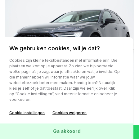
We gebruiken cookies, wil je dat?
Cookies zijn kleine tekstbestanden met informatie erin. Die
plaatsen we kort op je apparaat. Zo zien we bijvoorbeeld
welke pagina’s je zag, waar je afhaakte en wat je invulde. Op
die manier hebben wij informatie waar we jouw
websitebezoek beter mee maken. Handig toch? Natuurlijk
kies je zelf of je dat toestaat. Daar zijn we eerlijk over. Klik
op “Cookie instellingen”, vind meer informatie en beheer je
Audi A6
voorkeuren.
Avant 55 TFSI e quattro Competition Facelift | RS
Sportstoelen | HUD | 360 | B&O Audio | Memory |
Cookie instellingen
Cookies weigeren
Keyless | Adaptive Cruise | Carplay
Ga akkoord