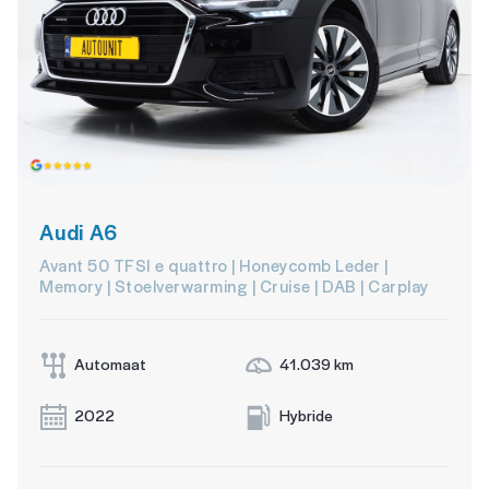
Audi A6
Avant 50 TFSI e quattro | Honeycomb Leder |
Memory | Stoelverwarming | Cruise | DAB | Carplay
Automaat
41.039 km
2022
Hybride