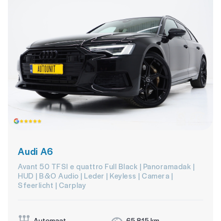
Audi A6
Avant 50 TFSI e quattro Full Black | Panoramadak |
HUD | B&O Audio | Leder | Keyless | Camera |
Sfeerlicht | Carplay
Automaat
65.815 km