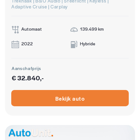
Trekhaak | B&O Audio | Sfeerlicht | Keyless |
Adaptive Cruise | Carplay
Automaat
139.499 km
2022
Hybride
Aanschafprijs
€ 32.840,-
Bekijk auto