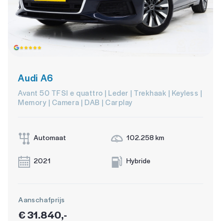
Audi A6
Avant 50 TFSI e quattro | Leder | Trekhaak | Keyless |
Memory | Camera | DAB | Carplay
Automaat
102.258 km
2021
Hybride
Aanschafprijs
€ 31.840,-