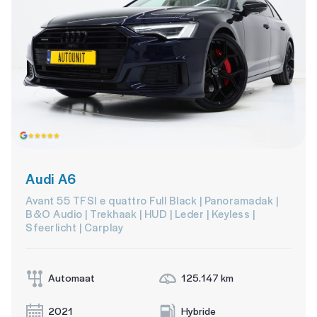
Audi A6
Avant 55 TFSI e quattro Full Black | Panoramadak |
B&O Audio | Trekhaak | HUD | Leder | Keyless |
Sfeerlicht | Carplay
Automaat
125.147 km
2021
Hybride