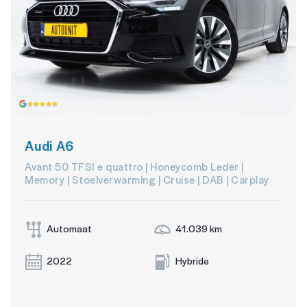
Audi A6
Avant 50 TFSI e quattro | Honeycomb Leder |
Memory | Stoelverwarming | Cruise | DAB | Carplay
Automaat
41.039 km
2022
Hybride