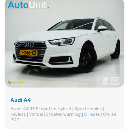
Audi A4
Avant 45 TFSI quattro Hybrid | Sportstoelen |
Keyless | Virtual | Stoelverwarming | Climate | Cruise |
PDC