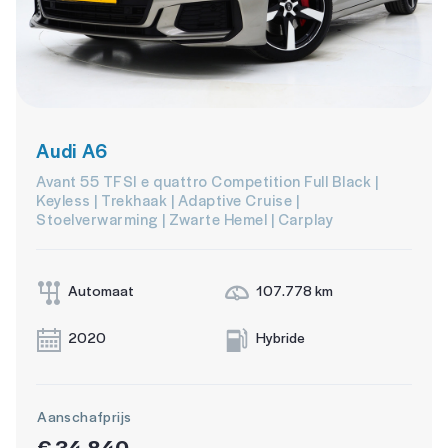
Audi A6
Avant 55 TFSI e quattro Competition Full Black |
Keyless | Trekhaak | Adaptive Cruise |
Stoelverwarming | Zwarte Hemel | Carplay
Automaat
107.778 km
2020
Hybride
Aanschafprijs
€ 34.840,-