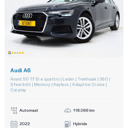
Audi A6
Avant 50 TFSI e quattro | Leder | Trekhaak | 360 |
Sfeerlicht | Memory | Keyless | Adaptive Cruise |
Carplay
Automaat
118.066 km
2022
Hybride