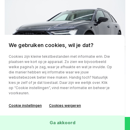
We gebruiken cookies, wil je dat?
Cookies zijn kleine tekstbestanden met informatie erin. Die
plaatsen we kort op je apparaat. Zo zien we bijvoorbeeld
welke pagina’s je zag, waar je afhaakte en wat je invulde. Op
die manier hebben wij informatie waar we jouw
websitebezoek beter mee maken. Handig toch? Natuurlijk
kies je zelf of je dat toestaat. Daar zijn we eerlijk over. Klik
op “Cookie instellingen”, vind meer informatie en beheer je
Audi A6
voorkeuren.
Avant 55 TFSI e quattro Competition Facelift | RS
Sportstoelen | HUD | 360 | B&O Audio | Memory |
Cookie instellingen
Cookies weigeren
Keyless | Adaptive Cruise | Carplay
Ga akkoord