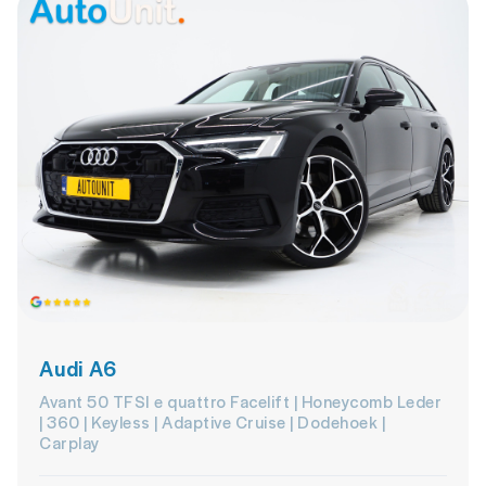
Audi A6
Avant 50 TFSI e quattro Facelift | Honeycomb Leder
| 360 | Keyless | Adaptive Cruise | Dodehoek |
Carplay